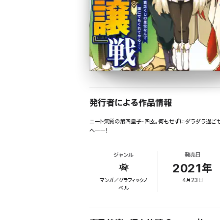
発行者による作品情報
ニート気質の第四皇子・四玄。何もせずにダラダラ過ごせ
へ――!
ジャンル
発売日
2021年
マンガ／グラフィックノ
4月23日
ベル