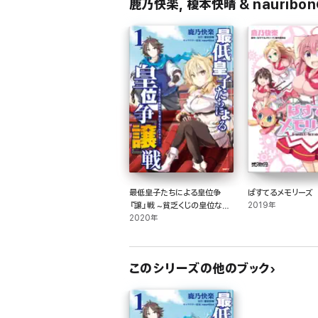
鹿乃快楽, 榎本快晴 & naurib
最低皇子たちによる皇位争
ぱすてるメモリーズ
『譲』戦 ~貧乏くじの皇位なん
2019年
て誰にでもくれてやる!~ 1
2020年
このシリーズの他のブック