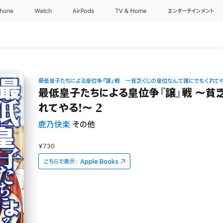
Phone
Watch
AirPods
TV & Home
エンターテインメント
最低皇子たちによる皇位争『譲』戦 ～貧乏くじの皇位なんて誰にでもくれて
最低皇子たちによる皇位争『譲』戦 ～貧
れてやる!～ 2
鹿乃快楽
その他
¥730
こちらで表示：
Apple Books