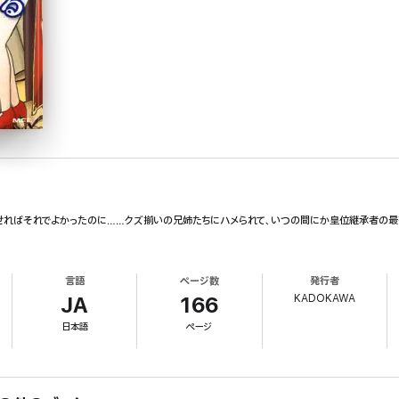
ればそれでよかったのに……クズ揃いの兄姉たちにハメられて、いつの間にか皇位継承者の最有力
言語
ページ数
発行者
KADOKAWA
JA
166
日本語
ページ