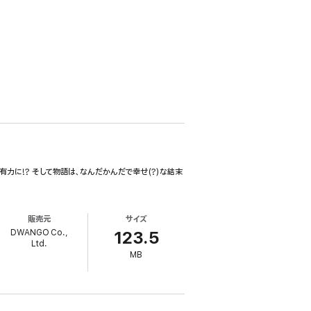
に!? そして物語は、なんだかんだで幸せ(?)な結末
販売元
サイズ
DWANGO Co.,
123.5
Ltd.
MB