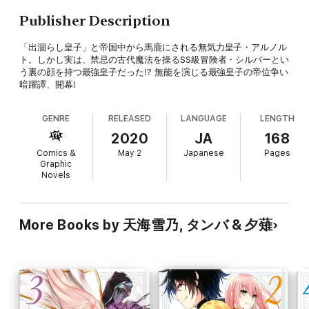
Publisher Description
「出涸らし皇子」と帝国中から馬鹿にされる無気力皇子・アルノル
ト。しかし実は、禁忌の古代魔法を操るSS級冒険者・シルバーとい
う裏の顔を持つ最強皇子だった!? 無能を演じる最強皇子の帝位争い
暗躍譚、開幕!
GENRE
RELEASED
LANGUAGE
LENGTH
2020
JA
168
Comics &
May 2
Japanese
Pages
Graphic
Novels
More Books by 天海雪乃, タンバ & 夕薙