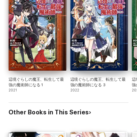
辺境ぐらしの魔王、転生して最
辺境ぐらしの魔王、転生して最
辺
強の魔術師になる 1
強の魔術師になる 3
強
2021
2022
20
Other Books in This Series