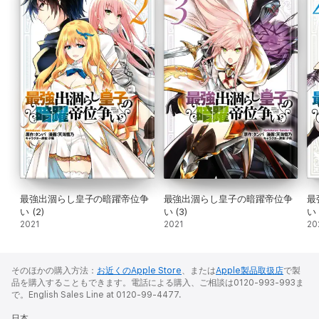
最強出涸らし皇子の暗躍帝位争
最強出涸らし皇子の暗躍帝位争
最
い (2)
い (3)
い 
2021
2021
20
そのほかの購入方法：
お近くのApple Store
、または
Apple製品取扱店
で製
品を購入することもできます。電話による購入、ご相談は0120-993-993ま
で。English Sales Line at 0120-99-4477.
日本