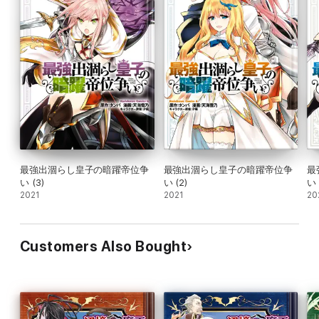
最強出涸らし皇子の暗躍帝位争
最強出涸らし皇子の暗躍帝位争
最
い (3)
い (2)
い 
2021
2021
20
Customers Also Bought