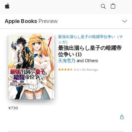
Apple
Local
Apple Books
Preview
Nav
Open
Menu
最強出涸らし皇子の暗躍帝位争い（マ
ンガ）
最強出涸らし皇子の暗躍帝
位争い (1)
天海雪乃
and Others
4.3
•
92 Ratings
¥730