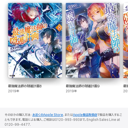
最強魔法師の隠遁計画8
最強魔法師の隠遁計画9
最
2019年
2019年
20
そのほかの購入方法：
お近くのApple Store
、または
Apple製品取扱店
で製品を購入するこ
ともできます。電話による購入、ご相談は0120-993-993まで。English Sales Line at
0120-99-4477.