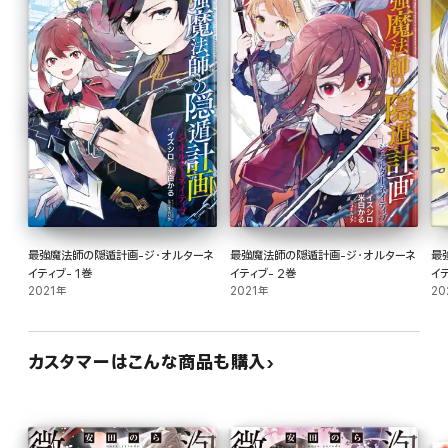
最強魔法師の隠遁計画-ジ・オルターネ
最強魔法師の隠遁計画-ジ・オルターネ
最
イティブ- 1巻
イティブ- 2巻
イテ
2021年
2021年
20
カスタマーはこんな商品も購入