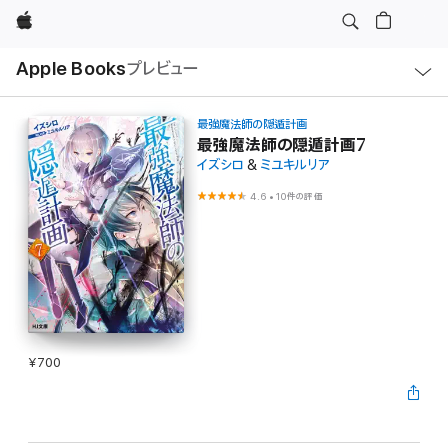
Apple
ロ
Apple Books
プレビュー
ー
カ
ル
ナ
ビ
最強魔法師の隠遁計画
ゲ
最強魔法師の隠遁計画7
ー
イズシロ
&
ミユキルリア
シ
ョ
ン
4.6
•
10件の評価
の
メ
ニ
ュ
ー
を
開
く
¥700