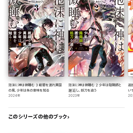
泡沫に神は微睡む 3 紺碧を渡れ異国
泡沫に神は微睡む 2 少年は陰陽師と
追
の風、少年は朱の意味を知る
邂逅し、妖刀を追う
い
2024年
2023年
20
このシリーズの他のブック