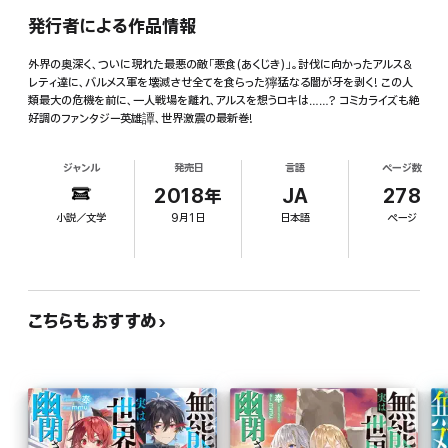
発行者による作品情報
外界の奥深く、ついに現れた最悪の敵「悪食(あくじき)」。討伐に向かったアルス&
レティ達に、バルメス軍を壊滅させ全てを食らった獰猛なる闇が牙を剥く! この人
類最大の危機を前に、一人戦場を離れ、アルスを想うロキは……? コミカライズも絶
好調のファンタジー英雄譚、世界激震の最新巻!
ジャンル
発売日
言語
ページ数
2018年
JA
278
小説／文学
9月1日
日本語
ページ
こちらもおすすめ