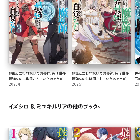
無能と言われ続けた魔導師、実は世界
無能と言われ続けた魔導師、実は世界
神
最強なのに幽閉されていたので自覚な
最強なのに幽閉されていたので自覚な
厄
し 3
2023年
し 7
2025年
20
イズシロ & ミユキルリアの他のブック