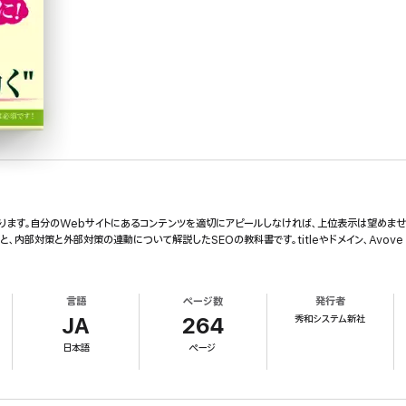
あります。自分のWebサイトにあるコンテンツを適切にアピールしなければ、上位表示は望めませ
内部対策と外部対策の連動について解説したSEOの教科書です。titleやドメイン、Avove 
言語
ページ数
発行者
秀和システム新社
JA
264
日本語
ページ