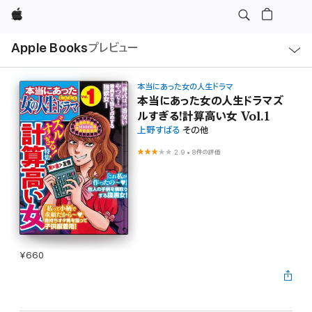
Apple
ロ
Apple Books
プレビュー
ー
カ
ル
ナ
ビ
本当にあった女の人生ドラマ
ゲ
本当にあった女の人生ドラマズ
ー
ルすぎる!計算高い女 Vol.1
シ
ョ
上野すばる
その他
ン
の
2.9
•
8件の評価
メ
ニ
ュ
ー
を
開
く
¥660