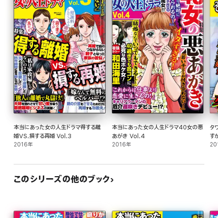
本当にあった女の人生ドラマ得する離
本当にあった女の人生ドラマ40女の悪
タ
婚VS.損する再婚 Vol.3
あがき Vol.4
す
2016年
2016年
20
このシリーズの他のブック