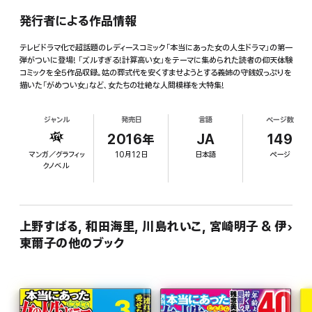
発行者による作品情報
テレビドラマ化で超話題のレディースコミック「本当にあった女の人生ドラマ」の第一
弾がついに登場! 「ズルすぎる!計算高い女」をテーマに集められた読者の仰天体験
コミックを全5作品収録。姑の葬式代を安くすませようとする義姉の守銭奴っぷりを
描いた「がめつい女」など、女たちの壮絶な人間模様を大特集!
ジャンル
発売日
言語
ページ数
2016年
JA
149
マンガ／グラフィッ
10月12日
日本語
ページ
クノベル
上野すばる, 和田海里, 川島れいこ, 宮崎明子 & 伊
東爾子の他のブック