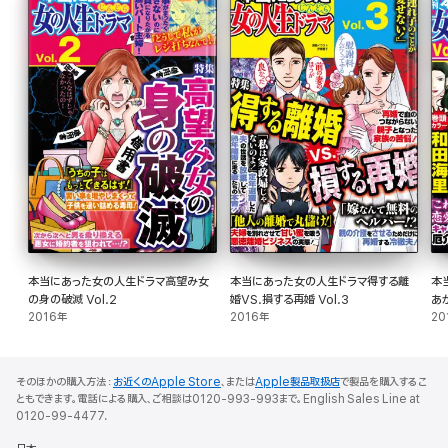
本当にあった女の人生ドラマ高望み女
本当にあった女の人生ドラマ得する離
本
の身の破滅 Vol.2
婚VS.損する再婚 Vol.3
あが
2016年
2016年
20
そのほかの購入方法：
お近くのApple Store
、または
Apple製品取扱店
で製品を購入するこ
ともできます。電話による購入、ご相談は0120-993-993まで。English Sales Line at
0120-99-4477.