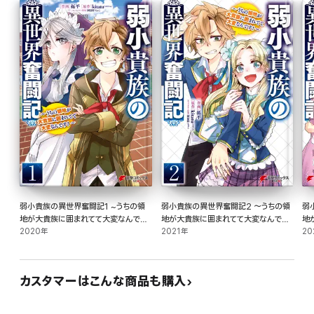
弱小貴族の異世界奮闘記1 ~うちの領
弱小貴族の異世界奮闘記2 ～うちの領
弱
地が大貴族に囲まれてて大変なんで
地が大貴族に囲まれてて大変なんです!
地
す!~
2020年
～
2021年
～
20
カスタマーはこんな商品も購入