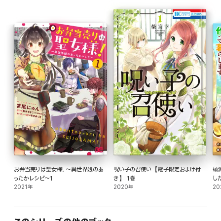
お弁当売りは聖女様! ～異世界娘のあ
呪い子の召使い【電子限定おまけ付
破
ったかレシピ～1
き】 1巻
し
2021年
2020年
ま
20