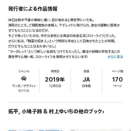
発行者による作品情報
休日出勤中不慮の事故に遭い、目が覚めると異世界にいた私。
瀕死のところ、ご隠居貴族の老婦人・アデレイドに助けられ、彼女の屋敷に居候さ
せてもらうことになるのだが、
そこで待っていたのは、多忙な前世とは真逆の田舎生活(スローライフ)だった。
さらに私は、『精霊の招き人』という特別な存在として召喚されたことが判明。
だけどそんなことはおかまいなし!
“マーガレット”という新しい名前もつけてもらったし、魔法や妖精が存在するこの
異世界で心機一転、スローライフを満喫させてもらいます!
さらに見る
「小説家になろう」発、大人気小説のコミカライズ第1巻!
ジャンル
発売日
言語
ページ数
2019年
JA
170
マンガ／グラフィッ
12月5日
日本語
ページ
クノベル
拓平, 小鳩子鈴 & 村上ゆいちの他のブック