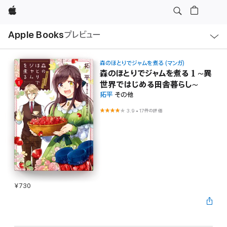
Apple
ロ
Apple Books
プレビュー
ー
カ
ル
ナ
ビ
森のほとりでジャムを煮る (マンガ)
ゲ
森のほとりでジャムを煮る 1 ~異
ー
世界ではじめる田舎暮らし~
シ
ョ
拓平
その他
ン
の
3.9
•
17件の評価
メ
ニ
ュ
ー
を
開
く
¥730