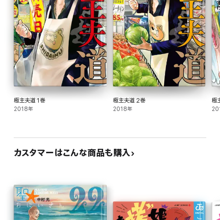
極主夫道 1巻
極主夫道 2巻
極
2018年
2018年
20
カスタマーはこんな商品も購入