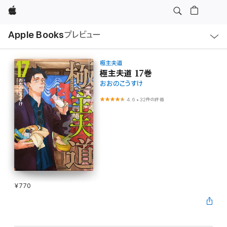
Apple
ロ
Apple Books
プレビュー
ー
カ
ル
ナ
ビ
極主夫道
ゲ
極主夫道 17巻
ー
おおのこうすけ
シ
ョ
ン
4.6
•
32件の評価
の
メ
ニ
ュ
ー
を
開
く
¥770