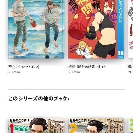
聖☆おにいさん(22)
姫様“拷問”の時間です 18
姫
2025年
2025年
20
このシリーズの他のブック