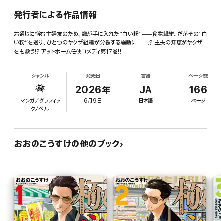
発行者による作品情報
お通じに悩む主婦友のため、龍が手に入れた“白い粉”――食物繊維。だがその“白
い粉”を巡り、ひとつのヤクザ組織が分裂する騒動に――!? 主夫の知恵がヤクザ
をも救う!? アットホーム任侠コメディ第17巻!!
ジャンル
発売日
言語
ページ数
2026年
JA
166
マンガ／グラフィッ
6月9日
日本語
ページ
クノベル
おおのこうすけの他のブック