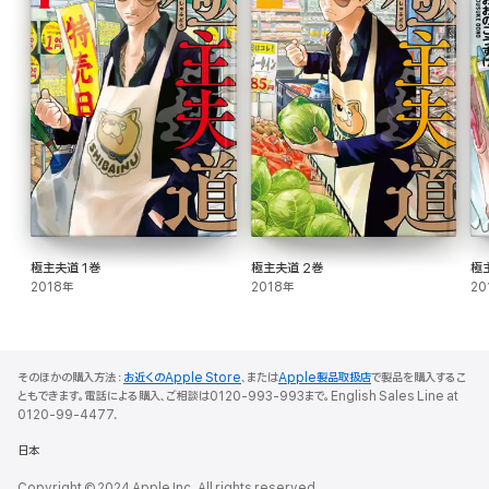
極主夫道 1巻
極主夫道 2巻
極
2018年
2018年
20
そのほかの購入方法：
お近くのApple Store
、または
Apple製品取扱店
で製品を購入するこ
ともできます。電話による購入、ご相談は0120-993-993まで。English Sales Line at
0120-99-4477.
日本
Copyright © 2024 Apple Inc. All rights reserved.