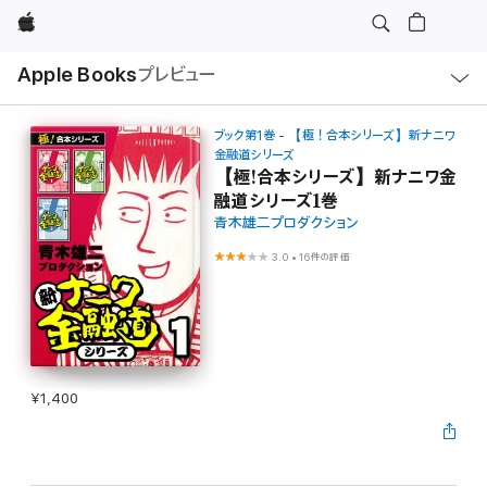
Apple
ロ
Apple Books
プレビュー
ー
カ
ル
ナ
ビ
ブック第1巻 - 【極！合本シリーズ】新ナニワ
ゲ
金融道シリーズ
ー
【極!合本シリーズ】新ナニワ金
シ
ョ
融道シリーズ1巻
ン
青木雄二プロダクション
の
メ
ニ
3.0
•
16件の評価
ュ
ー
を
開
く
¥1,400