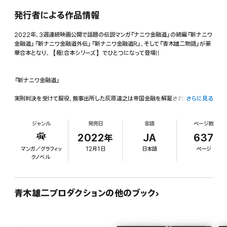
発行者による作品情報
2022年、3週連続映画公開で話題の伝説マンガ『ナニワ金融道』の続編『新ナニワ
金融道』『新ナニワ金融道外伝』『新ナニワ金融道R』、そして『青木雄二物語』が豪
華合本となり、【極!合本シリーズ】でひとつになって登場!!
『新ナニワ金融道』
実刑判決を受けて服役、無事出所した灰原達之は帝国金融を解雇されてしまうこと
さらに見る
に。
ジャンル
発売日
言語
ページ数
そして帝国金融の先輩桑田とともに債権処理専門会社「ナニワ金融」を立ち上げ、
リスタートをきる。
2022年
JA
637
マンガ／グラフィッ
12月1日
日本語
ページ
クノベル
『新ナニワ金融道外伝』
灰原、桑田の2人が抜けた帝国金融では、社長である金畑にハッパをかけられ吉村
が行列待ちの風俗店があることを聞きつけ、さっそく融資に赴いていた。
青木雄二プロダクションの他のブック
その風俗店・黄金「エルドラド」の亀甲社長に従業員の銭無(ぜになし)への融資を
頼まれ、吉村は躊躇しながらも彼への融資を決断してしまう。