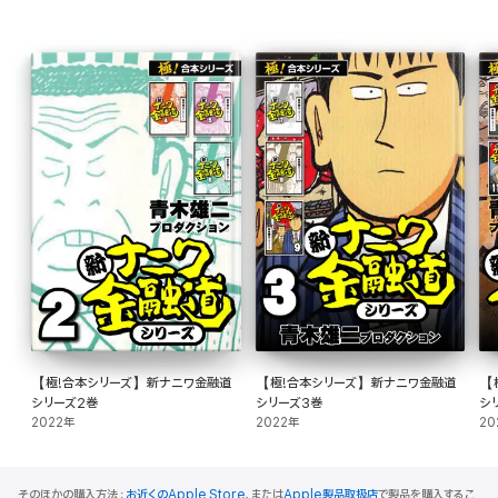
【極!合本シリーズ】新ナニワ金融道
【極!合本シリーズ】新ナニワ金融道
【
シリーズ2巻
シリーズ3巻
シ
2022年
2022年
20
そのほかの購入方法：
お近くのApple Store
、または
Apple製品取扱店
で製品を購入するこ