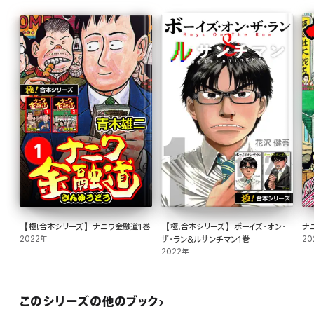
【極!合本シリーズ】ナニワ金融道1巻
【極!合本シリーズ】ボーイズ・オン・
ナ
2022年
ザ・ラン&ルサンチマン1巻
20
2022年
このシリーズの他のブック