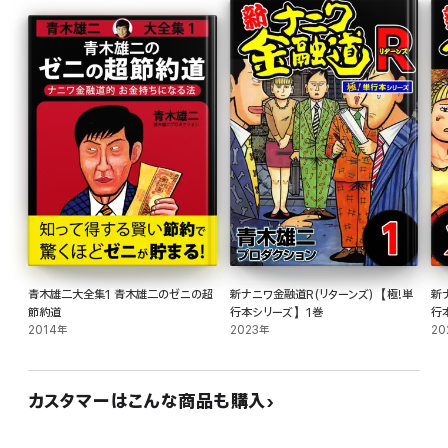
しかしなんと、銭無への融資の背後には闇金をターゲットにしたワナが仕組まれて
いたのだった!
『新ナニワ金融道R(リターンズ)』
灰原の元に起業のための資金を依頼にきた美容室向け商社マン杉村。起業資金で
簡単な融資のはずだったのだが、思わぬ事件が灰原に襲いかかる!
『青木雄二物語』
作者・青木雄二氏の半生を描いた物語。破天荒な日常や自身が漫画家になるまで
の道のりや夫人との出会い、関係者の証言をベースに青木雄二氏の人物像を浮か
び上がらせたノンフィクションコミック。
青木雄二大全集1 青木雄二のゼニの超
新ナニワ金融道R(リターンズ)【極!単
新
節約道
行本シリーズ】1巻
行
本巻収録:
2014年
2023年
20
『新ナニワ金融道』 1〜3巻
カスタマーはこんな商品も購入