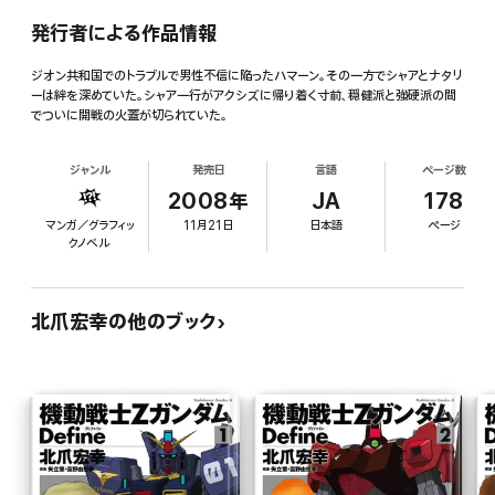
発行者による作品情報
ジオン共和国でのトラブルで男性不信に陥ったハマーン。その一方でシャアとナタリ
ーは絆を深めていた。シャア一行がアクシズに帰り着く寸前、穏健派と強硬派の間
でついに開戦の火蓋が切られていた。
ジャンル
発売日
言語
ページ数
2008年
JA
178
マンガ／グラフィッ
11月21日
日本語
ページ
クノベル
北爪宏幸の他のブック