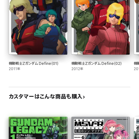
機動戦士Zガンダム Define(01)
機動戦士Zガンダム Define(02)
機動
2011年
2012年
20
カスタマーはこんな商品も購入