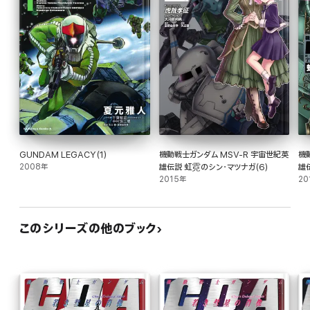
GUNDAM LEGACY(1)
機動戦士ガンダム MSV-R 宇宙世紀英
機
2008年
雄伝説 虹霓のシン・マツナガ(6)
雄
2015年
20
このシリーズの他のブック