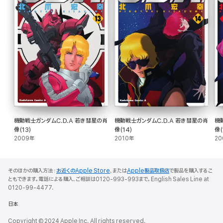
機動戦士ガンダムC.D.A 若き彗星の肖
機動戦士ガンダムC.D.A 若き彗星の肖
機
像(13)
像(14)
像(
2009年
2010年
20
そのほかの購入方法：
お近くのApple Store
、または
Apple製品取扱店
で製品を購入するこ
ともできます。電話による購入、ご相談は0120-993-993まで。English Sales Line at
0120-99-4477.
日本
Copyright © 2024 Apple Inc. All rights reserved.