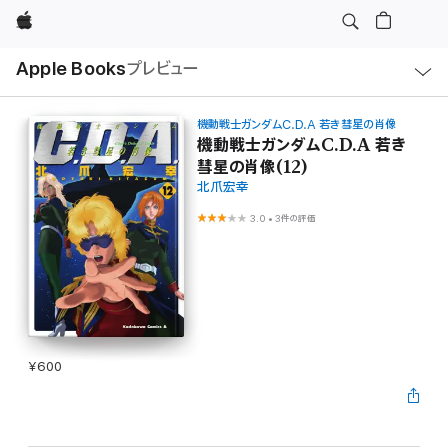
Apple
ロ
Apple Books
プレビュー
ー
カ
ル
ナ
ビ
機動戦士ガンダムC.D.A 若き彗星の肖像
ゲ
機動戦士ガンダムC.D.A 若き
ー
彗星の肖像(12)
シ
ョ
北爪宏幸
ン
の
3.0
•
3件の評価
メ
ニ
ュ
ー
を
開
く
¥600