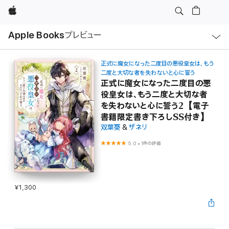
Apple
ロ
Apple Books
プレビュー
ー
カ
ル
ナ
ビ
正式に魔女になった二度目の悪役皇女は、もう
ゲ
二度と大切な者を失わないと心に誓う
ー
正式に魔女になった二度目の悪
シ
ョ
役皇女は、もう二度と大切な者
ン
を失わないと心に誓う2【電子
の
メ
書籍限定書き下ろしSS付き】
ニ
双葉葵
&
ザネリ
ュ
ー
を
5.0
•
1件の評価
開
く
¥1,300