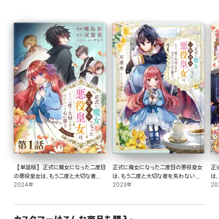
【単話版】正式に魔女になった二度目
正式に魔女になった二度目の悪役皇女
正
の悪役皇女は、もう二度と大切な者を
は、もう二度と大切な者を失わないと
は
失わないと心に誓う@COMIC 第1話
2024年
心に誓う【電子書籍限定書き下ろし
2023年
心
20
SS付き】