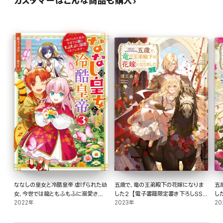
カスタマーはこんな商品も購入
ななしの皇女と冷酷皇帝 虐げられた幼
五歳で、竜の王弟殿下の花嫁になりま
五
女、今世では龍ともふもふに溺愛され
した2【電子書籍限定書き下ろしSS付
し
ています : 3
2022年
き】
2023年
き
20