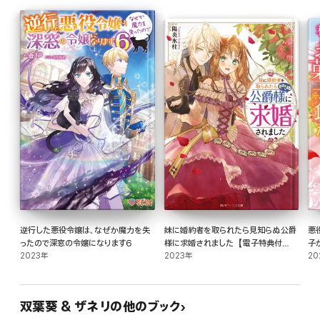
著者について
●双葉葵
岡山県出身、岡山在住の生粋の桃っ子です。
一巻の時は、表紙に、ゼラニウムを描いてもらうことで、花言葉を使って頂けていま
したが、二巻でもまた、担当編集さんの案で表紙にスズランを描いてもらうことで、
セオドアとアリスの関係性を表現するように『幸せの再来』という意味を持たせても
らっています。
●ザネリ
1巻に引き続きイラストを描かせていただきました。
幸せそうに微笑むアリスを描けることは本当嬉しくて……
アリスとセオドアと色んなキャラクター達の掛け合いに
たくさんドキドキしてほっこりしてもらえますよう力添えができれば幸いです。
逆行した悪役令嬢は、なぜか魔力を失
妹に婚約者を取られたら見知らぬ公爵
悪
ったので深窓の令嬢になります6
様に求婚されました【電子特典付
子
2023年
き】
2023年
か
20
双葉葵 & ザネリの他のブック