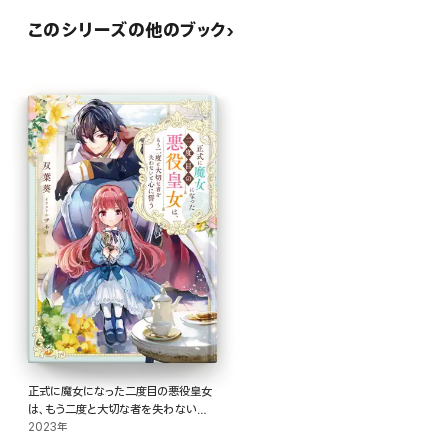
このシリーズの他のブック
正式に魔女になった二度目の悪役皇女
は、もう二度と大切な者を失わないと
心に誓う【電子書籍限定書き下ろし
2023年
SS付き】