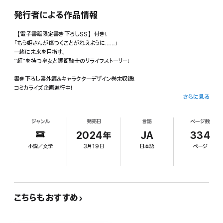
発行者による作品情報
【電子書籍限定書き下ろしSS】付き!
「もう姫さんが傷つくことがねえように……」
一緒に未来を目指す、
“紅”を持つ皇女と護衛騎士のリライフストーリー!
書き下ろし番外編&キャラクターデザイン巻末収録!
コミカライズ企画進行中!
さらに見る
収録書き下ろし番外編「星座占いってあたる?」
ジャンル
発売日
言語
ページ数
【あらすじ】
2024年
JA
334
皇女・アリスのひとりぼっちの世界は、護衛騎士・セオドアとの出会いで大きく広が
小説／文学
3月19日
日本語
ページ
った。疎遠な祖父に十年分のプレゼントをもらったり、兄の皇太子が自分を虐げて
いた講師を断罪してくれたりと“一度目”とは違うことばかり。さらには皇帝が寵愛
しているという噂、侯爵家から婚約打診、怪しい新人侍女、皇后の暗躍……。急上昇
する評価と共に、一部から悪意が募っていく。夜通しの護衛に、怪しい人の素性調査
とセオドアの過保護さが加速するがーー 「姫さんがこれ以上傷つくのは許せねえ」
「でもね? 守ってもらうばかりは嫌だから。出来ることを考えたいの」皆のために、
こちらもおすすめ
お飾りの皇女から真の皇女へ。一緒に未来を目指す、“紅”を持つ皇女と護衛騎士
のリライフストーリー!