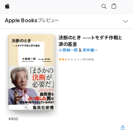
Apple
ロ
Apple Books
プレビュー
ー
カ
ル
ナ
ビ
決断のとき ――トモダチ作戦と
ゲ
涙の基金
ー
シ
小泉純一郎
&
常井健一
ョ
ン
2.5
•
2件の評価
の
メ
ニ
ュ
ー
を
開
く
¥800