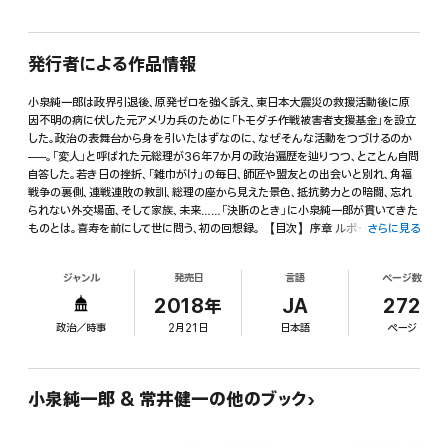
発行者による作品情報
小泉純一郎は政界引退後、原発ゼロを強く訴え、東日本大震災の救援活動後に原
因不明の病に伏した元アメリカ兵のために「トモダチ作戦被害者支援基金」を設立
した。政治の表舞台から身を引いたはずなのに、なぜそんな活動をつづけるのか
──。「変人」と呼ばれた元総理が36年7か月の政治遍歴を辿りつつ、とことん自問
自答した。若き日の挫折、「雑巾がけ」の毎日、師匠や盟友との出会いと別れ、角福
戦争の裏側、連戦連敗の教訓、総理の座から見えた景色、抵抗勢力との暗闘、忘れ
られない外交場面、そして家族、未来……「決断のとき」に小泉純一郎が貫いてきた
ものとは。喜寿を前にして世に問う、初の回想録。 【目次】序章 ルポ・「涙」のアメ
さらに見る
リカ訪問記 常井健一/第一章 仁 小泉純一郎/第二章 義 小泉純一郎/第三章 礼 小
泉純一郎/第四章 智 小泉純一郎/終章 「信」を問う 常井健一/小泉純一郎 関連年表
ジャンル
発売日
言語
ページ数
2018年
JA
272
政治／時事
2月21日
日本語
ページ
小泉純一郎 & 常井健一の他のブック