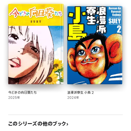
第8話 男子波風立たすべし(前編)
第9話 男子波風立たすべし(後編)
今どきの向日葵たち
浪漫派寮生 小島 2
2025年
2024年
このシリーズの他のブック