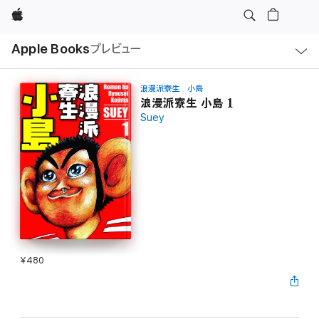
Apple
ロ
Apple Books
プレビュー
ー
カ
ル
ナ
ビ
浪漫派寮生 小島
ゲ
浪漫派寮生 小島 1
ー
Suey
シ
ョ
ン
の
メ
ニ
ュ
ー
を
開
く
¥480