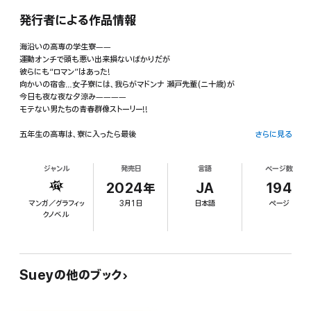
発行者による作品情報
海沿いの高専の学生寮――
運動オンチで頭も悪い出来損ないばかりだが
彼らにも“ロマン”はあった!
向かいの宿舎…女子寮には、我らがマドンナ 瀬戸先輩(ニ十歳)が
今日も夜な夜な夕涼み――――
モテない男たちの青春群像ストーリー!!
五年生の高専は、寮に入ったら最後
さらに見る
むさ苦しい男たちとの息苦しい毎日が続く。
だが唯一の救いは食堂にある!
ジャンル
発売日
言語
ページ数
なぜなら食堂は男女混合、寝起きのオンナ…風呂上がりのオンナ…
色とりどりな“女”たちを観察できる!
2024年
JA
194
そしてごく稀に奇跡がおきる――!!
マンガ／グラフィッ
3月1日
日本語
ページ
クノベル
【CONTENTS】
第1話 イッて参ります(前編)
第2話 イッて参ります(後編)
第3話 濡れ衣の二乗
第4話 ベルリン・男子の詩
Sueyの他のブック
第5話 キミに出逢えた奇蹟の軌跡(前編)
第6話 キミに出逢えた奇蹟の軌跡(後編)
第7話 究極のアルゴリズム