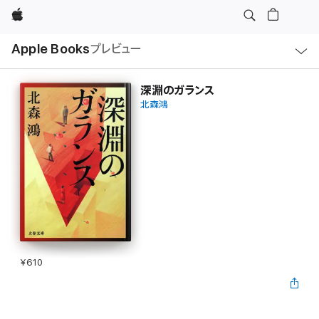
Apple
ロ
Apple Books
プレビュー
ー
カ
ル
ナ
ビ
深淵のガランス
ゲ
北森鴻
ー
シ
ョ
ン
の
メ
ニ
ュ
ー
を
開
く
¥610