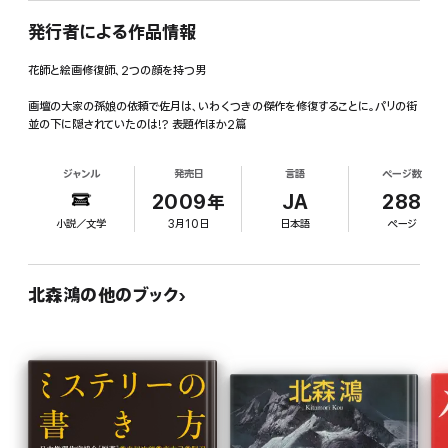
発行者による作品情報
花師と絵画修復師、2つの顔を持つ男
画壇の大家の孫娘の依頼で佐月は、いわくつきの傑作を修復することに。パリの街
並の下に隠されていたのは!? 表題作ほか2篇
ジャンル
発売日
言語
ページ数
2009年
JA
288
小説／文学
3月10日
日本語
ページ
北森鴻の他のブック