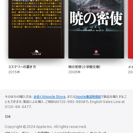
ミステリーの書き方
暁の密使(小学館文庫)
メ
2015年
2008年
20
そのほかの購入方法：
お近くのApple Store
、または
Apple製品取扱店
で製品を購入するこ
ともできます。電話による購入、ご相談は0120-993-993まで。English Sales Line at
0120-99-4477.
日本
Copyright © 2024 Apple Inc. All rights reserved.