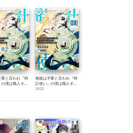
不要と言われ『時
無能は不要と言われ『時
』の僕は職人ギル
計使い』の僕は職人ギル
追い出されるも、
ドから追い出されるも、
2023
ョンの深部で真の
ダンジョンの深部で真の
醒する 【単話版】
力に覚醒する 【単話版】
第3話