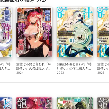
われ『時
無能は不要と言われ『時
無能は不要と言われ『時
無能は
職人ギル
計使い』の僕は職人ギル
計使い』の僕は職人ギル
計使い
れるも、
ドから追い出されるも、
2024
ドから追い出されるも、
2023
ドから
2023
部で真の
ダンジョンの深部で真の
ダンジョンの深部で真の
ダンジ
E
力に覚醒する THE
力に覚醒する 【単話版】
力に覚
COMIC 3
第1話
第2話