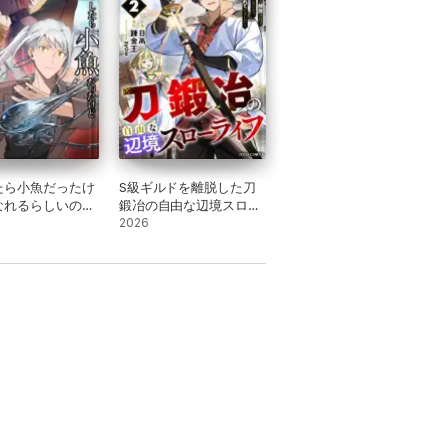
たら小魚だったけ
S級ギルドを離脱した刀
なれるらしいので
鍛冶の自由な辺境スロー
す 5
ライフ～ブラックギルド
2026
から解放されて気ままに
鍛冶してたら、伝説の魔
刀が生まれていました～
2巻