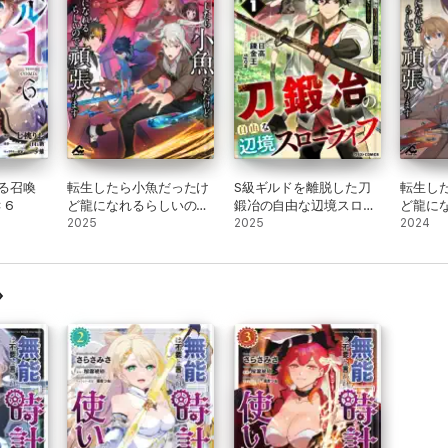
る召喚
転生したら小魚だったけ
S級ギルドを離脱した刀
転生し
 6
ど龍になれるらしいので
鍛冶の自由な辺境スロー
ど龍に
頑張ります 6
2025
ライフ～ブラックギルド
2025
頑張りま
2024
から解放されて気ままに
鍛冶してたら、伝説の魔
刀が生まれていました～
1巻