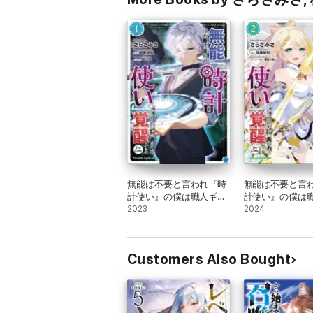
無能は不要と言われ『時
無能は不要と言
計使い』の僕は職人ギル
計使い』の僕は
ドから追い出されるも、
2023
ドから追い出さ
2024
ダンジョンの深部で真の
ダンジョンの深
力に覚醒する THE
力に覚醒する TH
COMIC 1
COMIC 2
Customers Also Bought