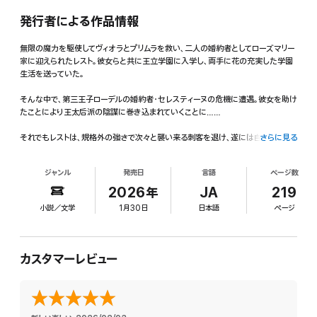
発行者による作品情報
無限の魔力を駆使してヴィオラとプリムラを救い、二人の婚約者としてローズマリー
家に迎えられたレスト。彼女らと共に王立学園に入学し、両手に花の充実した学園
生活を送っていた。
そんな中で、第三王子ローデルの婚約者・セレスティーヌの危機に遭遇。彼女を助け
たことにより王太后派の陰謀に巻き込まれていくことに……
それでもレストは、規格外の強さで次々と襲い来る刺客を退け、遂には自身の実力
さらに見る
を買われ生徒会の一員となる。侵入者の捕縛や最強の魔獣の討伐など、危機に陥
る学園を救うためにレストは上級生顔負けの圧倒的活躍を見せ――!?
ジャンル
発売日
言語
ページ数
無限の魔力で全てを手にする、英雄の快進撃は止まらない!
2026年
JA
219
小説／文学
1月30日
日本語
ページ
カスタマーレビュー