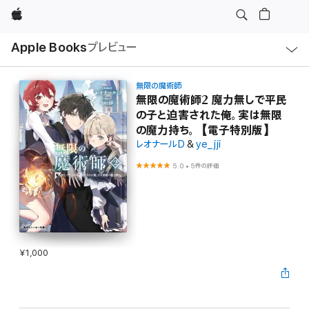
Apple
ロ
Apple Books
プレビュー
ー
カ
ル
ナ
ビ
無限の魔術師
ゲ
無限の魔術師2 魔力無しで平民
ー
の子と迫害された俺。実は無限
シ
ョ
の魔力持ち。【電子特別版】
ン
の
レオナールD
&
ye_jji
メ
ニ
5.0
•
5件の評価
ュ
ー
を
開
く
¥1,000