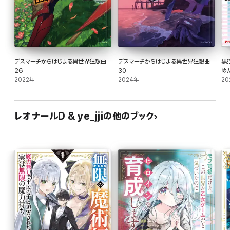
デスマーチからはじまる異世界狂想曲
デスマーチからはじまる異世界狂想曲
黒
26
30
め
2022年
2024年
た
20
「
レオナールD & ye_jjiの他のブック