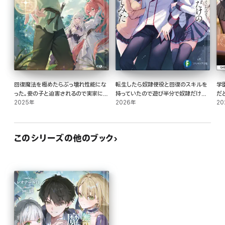
回復魔法を極めたらぶっ壊れ性能にな
転生したら奴隷使役と回復のスキルを
学
った。妾の子と迫害されるので実家に頼
持っていたので遊び半分で奴隷だけの
だ
らず生きていく!
2025年
秘密結社を作ってみた2
2026年
お
20
このシリーズの他のブック