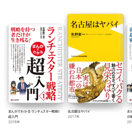
まんがでわかる ランチェスター戦略1
名古屋はヤバイ
ま
超入門
2017年
の
2018年
20