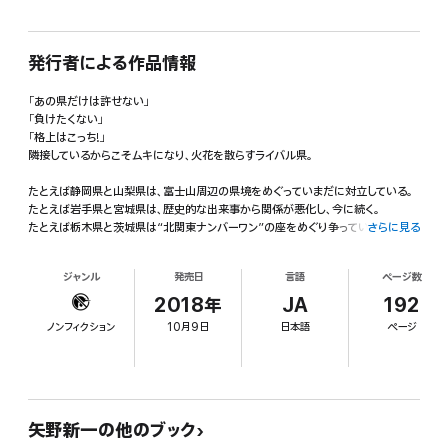
発行者による作品情報
「あの県だけは許せない」
「負けたくない」
「格上はこっち!」
隣接しているからこそムキになり、火花を散らすライバル県。
たとえば静岡県と山梨県は、富士山周辺の県境をめぐっていまだに対立している。
たとえば岩手県と宮城県は、歴史的な出来事から関係が悪化し、今に続く。
たとえば栃木県と茨城県は“北関東ナンバーワン”の座をめぐり争っているが、他県
さらに見る
民はだれも気にしていない。
ジャンル
発売日
言語
ページ数
静岡vs山梨、千葉vs埼玉、栃木vs茨城、岩手vs宮城、広島vs岡山、秋田vs山形、
石川vs福井、鳥取vs島根、熊本vs鹿児島、香川vs愛媛…なにがここまで両県をい
2018年
JA
192
がみ合わせるのか!?
ノンフィクション
10月9日
日本語
ページ
関係がないとどーでもいい、しかし、はたから見る分には面白すぎる県民バトル10
連発!
矢野新一の他のブック