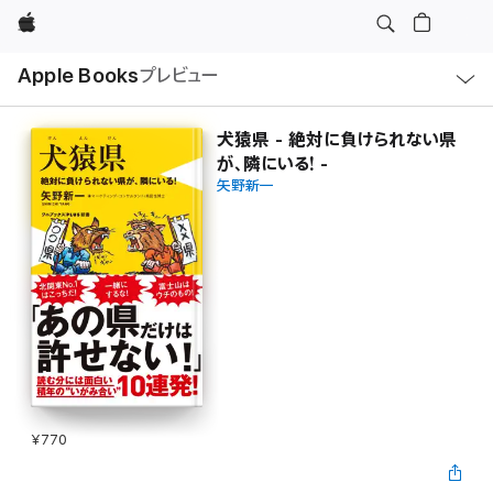
Apple
ロ
Apple Books
プレビュー
ー
カ
ル
ナ
ビ
犬猿県 - 絶対に負けられない県
ゲ
が、隣にいる! -
ー
シ
矢野新一
ョ
ン
の
メ
ニ
ュ
ー
を
開
く
¥770