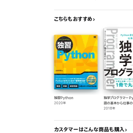
【ポイント】
●JavaScriptの独学に最適な教科書として好評の『独習J
初心者がJavaScriptを学ぶにふさわしい一冊
こちらもおすすめ
●JavaScriptでプログラミングを行う際に必要となる
文法/書き方を、網羅的かつ体系的に習得できる
JavaScriptの入門者、これからJavaScript言
学生・ホビープログラマまで、「一からJavaScriptを学
「JavaScriptプログラミングの基本をしっかり身に
※本電子書籍は同名出版物を底本として作成しました。
※印刷出版再現のため電子書籍としては不要な情報を含
※印刷出版とは異なる表記・表現の場合があります。予
※プレビューにてお手持ちの電子端末での表示状態をご
独習Python
独学プログラマー Py
2020年
語の基本から仕事の
で
2018年
カスタマーはこんな商品も購入