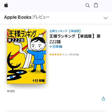
Apple
ロ
Apple Books
プレビュー
ー
カ
ル
ナ
ビ
王様ランキング【単話版】
ゲ
王様ランキング【単話版】第
ー
222話
シ
ョ
十日草輔
ン
の
5.0
•
1件の評価
メ
ニ
ュ
ー
を
開
く
¥100