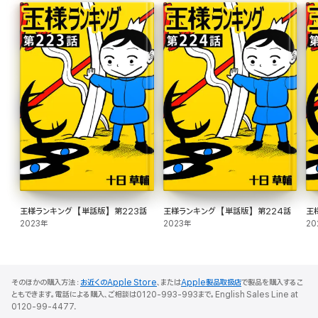
王様ランキング【単話版】第223話
王様ランキング【単話版】第224話
王
2023年
2023年
20
そのほかの購入方法：
お近くのApple Store
、または
Apple製品取扱店
で製品を購入するこ
ともできます。電話による購入、ご相談は0120-993-993まで。English Sales Line at
0120-99-4477.