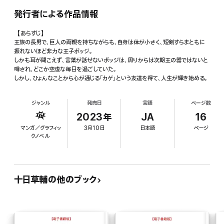
発行者による作品情報
【あらすじ】
王族の長男で、巨人の両親を持ちながらも、自身は体が小さく、短剣すらまともに
振れないほど非力な王子ボッジ。
しかも耳が聞こえず、言葉が話せないボッジは、周りからは次期王の器ではないと
噂され、どこか空虚な毎日を過ごしていた。
しかし、ひょんなことから心が通じる「カゲ」という友達を得て、人生が輝き始める。
ジャンル
発売日
言語
ページ数
2023年
JA
16
マンガ／グラフィッ
3月10日
日本語
ページ
クノベル
十日草輔の他のブック