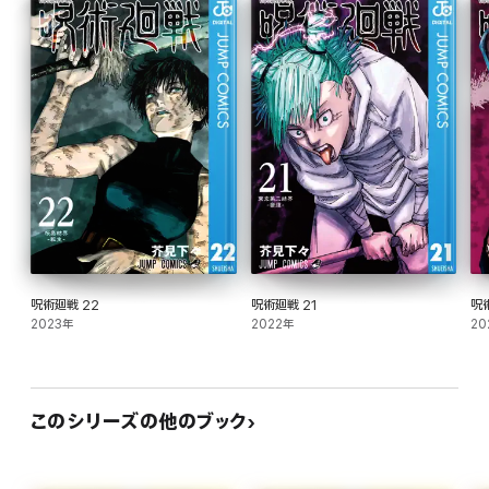
呪術廻戦 22
呪術廻戦 21
呪
2023年
2022年
20
このシリーズの他のブック