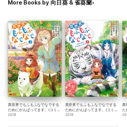
More Books by 向日葵 & 雀葵蘭
異世界でもふもふなでなでする
異世界でもふもふなでなでする
異
ためにがんばってます。(コミッ
ためにがんばってます。(コミッ
た
ク) : 2
2018
ク) : 1
2018
ク)
20