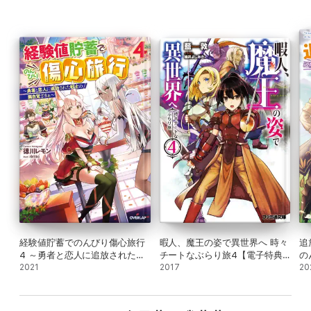
経験値貯蓄でのんびり傷心旅行
暇人、魔王の姿で異世界へ 時々
追
4 ～勇者と恋人に追放された戦
チートなぶらり旅4【電子特典
の
士の無自覚ざまぁ～
2021
付き】
2017
～
20
来
～