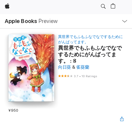
Apple
Local
Apple Books
Preview
Nav
Open
Menu
異世界でもふもふなでなでするために
がんばってます。
異世界でもふもふなでなで
するためにがんばってま
す。 : 8
向日葵
&
雀葵蘭
3.7
•
10 Ratings
¥950