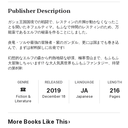
Publisher Description
ガシェ王国国境での戦闘で、レスティンの片脚が動かなくなったこ
とを聞いたネフェルティマ。もふなで仲間のレスティンのため、万
能薬であるエルフの秘薬を作ることにしました。
炎竜・ソルや最強の冒険者・紫のガンダル、更には国までも巻き込
んで、まずは材料探しに出発です!
幻想的なエルフの森から灼熱地獄な砂漠、極寒雪山まで、もふもふ
大冒険しちゃいます!? な大人気異世界もふもふファンタジー、待望
の第8弾!
GENRE
RELEASED
LANGUAGE
LENGTH
2019
JA
216
Fiction &
December 18
Japanese
Pages
Literature
More Books Like This