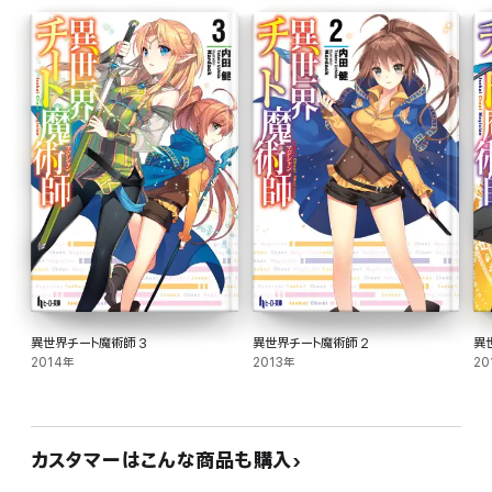
異世界チート魔術師 3
異世界チート魔術師 2
異
2014年
2013年
20
カスタマーはこんな商品も購入