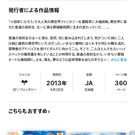
発行者による作品情報
「小説家になろう」で大人気の異世界ファンタジーを書籍用に大幅改稿。異世界に落
ちた普通の高校生・太一と凛は最強魔術師に生まれ変わっていた……。
普通の高校生の太一と凛は、突然、光に飲み込まれてしまう。気がついた時に二人
は剣と魔術の異世界にいたのだった。いきなり魔物に出くわすが何とか難を逃れ、
冒険者のアドバイスを受けてギルドに向かう二人。そこで、二人はとんでもないハイ
スペックの魔術量を有していることが判明する。普通の高校生から、いきなり最強
チートな魔術師に。火を。風を。夢のような超常現象を自らの手で生み出す感動。ま
さらに見る
るでスーパーマンにでもなったかのような、想像をはるかに超える圧倒的な身体能
力。平和な国からやってきた太一と凛の、異世界での冒険譚が始まる。
ジャンル
発売日
言語
ページ数
内田 健(ウチダタケル): 会社勤めをしながら執筆活動を行う兼業作家。本作でデビ
2013年
JA
360
ュー。
SF／ファンタジー
6月28日
日本語
ページ
Nardack(ナルダク):イラストレーター。
『東雲侑子シリーズ』『紅炎のアシュカ』『ブラパン』など、多数のライトノベルなどを
こちらもおすすめ
手がける。