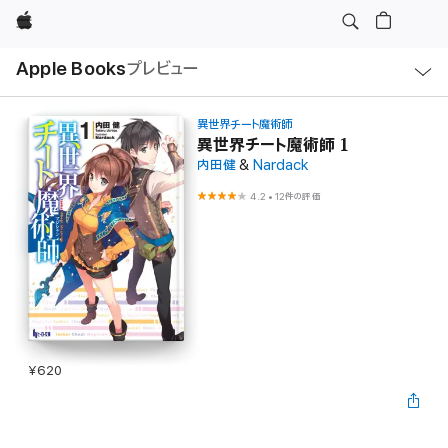
Apple
ロ
Apple Books
プレビュー
ー
カ
ル
ナ
ビ
異世界チート魔術師
ゲ
異世界チート魔術師 1
ー
内田健
&
Nardack
シ
ョ
ン
4.2
•
12件の評価
の
メ
ニ
ュ
ー
を
開
く
¥620