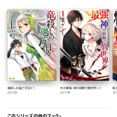
竜殺しの過ごす日々 1
その最強、神の依頼で異世界へ 1
転
2012年
2017年
20
このシリーズの他のブック