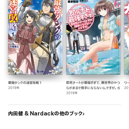
最強タンクの迷宮攻略 1
即死チートが最強すぎて、異世界のやつ
ワ
2019年
らがまるで相手にならないんですが。 6
20
2019年
内田健 & Nardackの他のブック