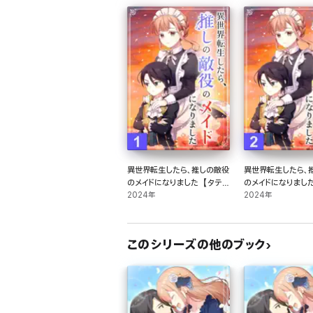
異世界転生したら、推しの敵役
異世界転生したら、
のメイドになりました【タテヨ
のメイドになりまし
ミ】1話
2024年
ミ】2話
2024年
このシリーズの他のブック