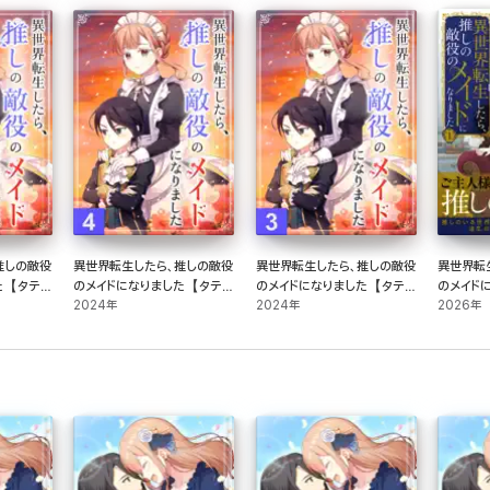
推しの敵役
異世界転生したら、推しの敵役
異世界転生したら、推しの敵役
異世界転
た【タテヨ
のメイドになりました【タテヨ
のメイドになりました【タテヨ
のメイドに
ミ】4話
2024年
ミ】3話
2024年
2026年