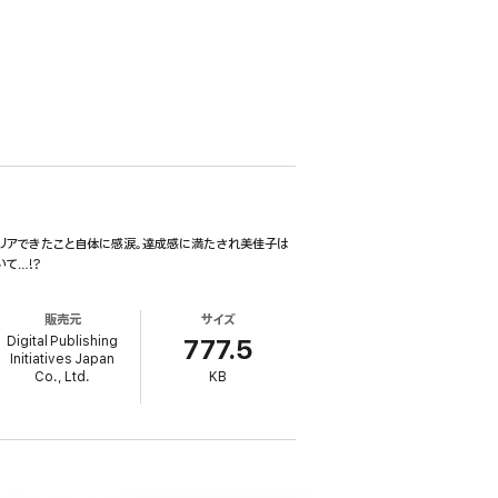
クリアできたこと自体に感涙。達成感に満たされ美佳子は
…!?︎
販売元
サイズ
Digital Publishing
777.5
Initiatives Japan
Co., Ltd.
KB