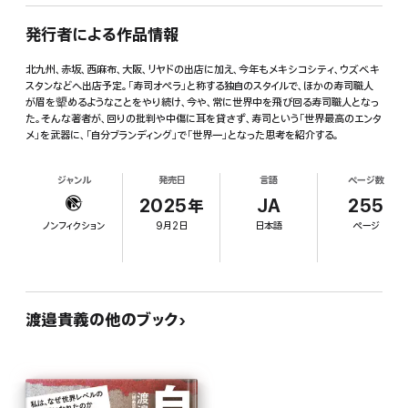
発行者による作品情報
北九州、赤坂、西麻布、大阪、リヤドの出店に加え、今年もメキシコシティ、ウズベキ
スタンなどへ出店予定。「寿司オペラ」と称する独自のスタイルで、ほかの寿司職人
が眉を顰めるようなことをやり続け、今や、常に世界中を飛び回る寿司職人となっ
た。そんな著者が、回りの批判や中傷に耳を貸さず、寿司という「世界最高のエンタ
メ」を武器に、「自分ブランディング」で「世界一」となった思考を紹介する。
ジャンル
発売日
言語
ページ数
2025年
JA
255
ノンフィクション
9月2日
日本語
ページ
渡邉貴義の他のブック