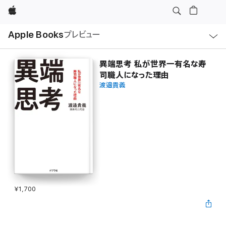
Apple
ロ
Apple Books
プレビュー
ー
カ
ル
ナ
ビ
異端思考 私が世界一有名な寿
ゲ
司職人になった理由
ー
シ
渡邉貴義
ョ
ン
の
メ
ニ
ュ
ー
を
開
く
¥1,700