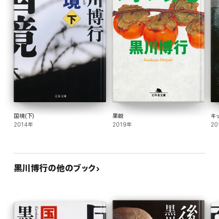
国境(下)
果鋭
キ
2014年
2019年
20
黒川博行の他のブック