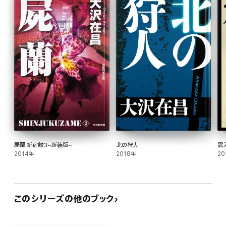
屍蘭 新宿鮫3~新装版~
北の狩人
震
2014年
2018年
20
このシリーズの他のブック