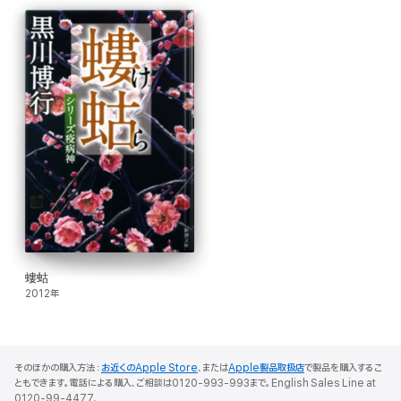
螻蛄
2012年
そのほかの購入方法：
お近くのApple Store
、または
Apple製品取扱店
で製品を購入するこ
ともできます。電話による購入、ご相談は0120-993-993まで。English Sales Line at
0120-99-4477.