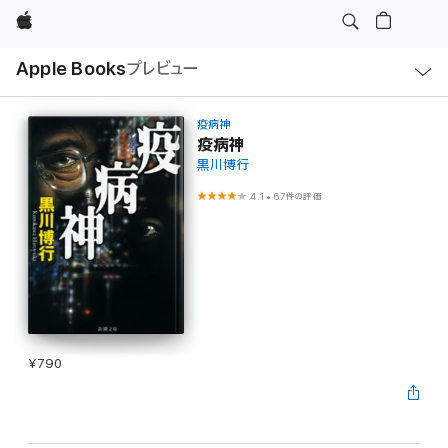
Apple
ロ
Apple Books
プレビュー
ー
カ
ル
ナ
ビ
疫病神
ゲ
疫病神
ー
黒川博行
シ
ョ
ン
4.1
•
67件の評価
の
メ
ニ
ュ
ー
を
開
く
¥790