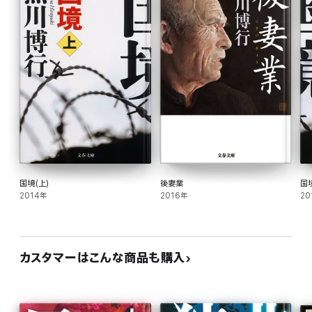
国境(上)
後妻業
国
2014年
2016年
20
カスタマーはこんな商品も購入