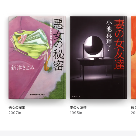
悪女の秘密
妻の女友達
彼
2007年
1995年
20