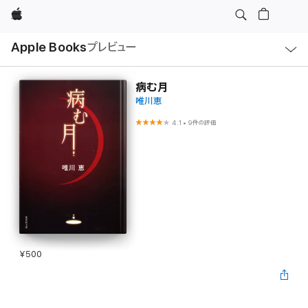
Apple
ロ
Apple Books
プレビュー
ー
カ
ル
ナ
ビ
病む月
ゲ
唯川恵
ー
シ
ョ
4.1
•
9件の評価
ン
の
メ
ニ
ュ
ー
を
開
く
¥500