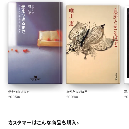
燃えつきるまで
息がとまるほど
肩
2005年
2009年
20
カスタマーはこんな商品も購入