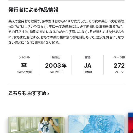
発行者による作品情報
美人で金持ちで傲慢で、あの女は昔からいやな女だった。その女の美しい夫を寝取
った“私”は…(「いやな女」)。年に一度の逢瀬には、必ず新調した着物を着る“私”。
その日だけは、特別の存在になるのだから(「雪おんな」)。月が満ちては欠けるよう
に、女もまた変化する。おもての顔の裏に別の顔を隠しもって。金沢を舞台に、せつ
ないほどに“女”に満ちた10人10話。
ジャンル
発売日
言語
ページ数
2003年
JA
272
小説／文学
6月25日
日本語
ページ
こちらもおすすめ