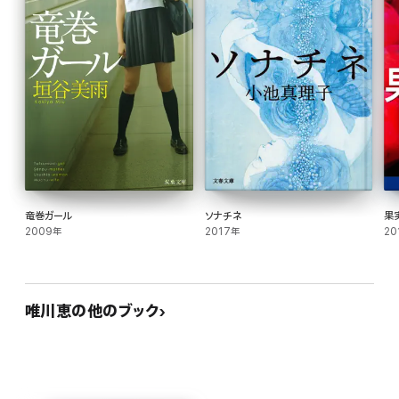
竜巻ガール
ソナチネ
果
2009年
2017年
20
唯川恵の他のブック