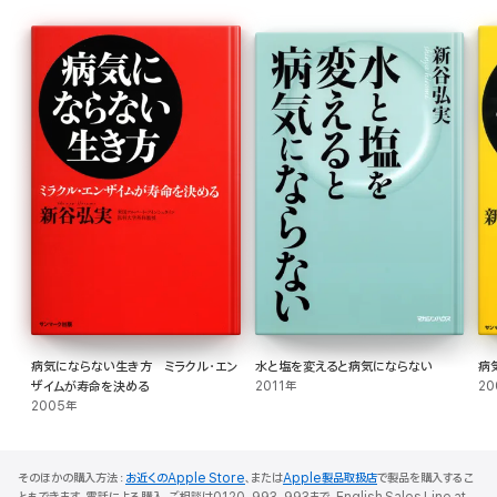
◎工場由来の食品に命は宿っていない
◎毒素レベルがチェックできる50の質問 ほか
病気にならない生き方 ミラクル・エン
水と塩を変えると病気にならない
病
ザイムが寿命を決める
2011年
20
2005年
そのほかの購入方法：
お近くのApple Store
、または
Apple製品取扱店
で製品を購入するこ