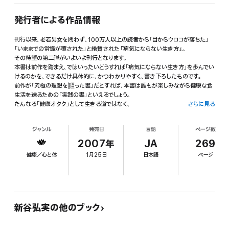
発行者による作品情報
刊行以来、老若男女を問わず、100万人以上の読者から「目からウロコが落ちた」
「いままでの常識が覆された」と絶賛された『病気にならない生き方』。
その待望の第二弾がいよいよ刊行となります。
本書は前作を踏まえ、ではいったいどうすれば「病気にならない生き方」を歩んでい
けるのかを、できるだけ具体的に、かつわかりやすく、書き下ろしたものです。
前作が「究極の理想を謳った書」だとすれば、本書は誰もが楽しみながら健康な食
生活を送るための「実践の書」といえるでしょう。
たんなる「健康オタク」として生きる道ではなく、
さらに見る
幸せで健康な人生をより長く送っていただくための健康法、人生をガラリと変える
「病気にならない生き方」実践法をお届けします。
ジャンル
発売日
言語
ページ数
*目次より
2007年
JA
269
健康／心と体
1月25日
日本語
ページ
◎人間の体は本来、病気にならないようにできている
◎低体温の人はガンになりやすい
◎インド人がガンジス川の水を飲めるのはなぜか?
◎「白い食品」は「体によくない食品」と考えよ
◎口呼吸は病気の引き金となるので要注意
◎90歳まで長生きする愛煙家がいるのはなぜ?
新谷弘実の他のブック
◎日本人が知らないトランス脂肪酸の恐怖
◎腸は自ら考える「第二の脳」である