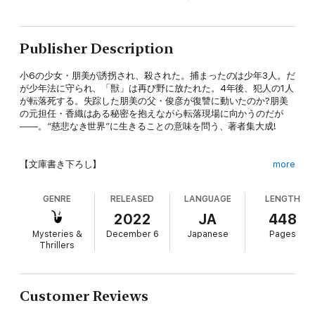
Publisher Description
小6の少女・朋美が誘拐され、殺された。捕まったのは少年3人。だ
が少年法に守られ、「獣」は再び野に放たれた。4年後、犯人の1人
が転落死する。失踪した朋美の父・俊彦が復讐に動いたのか?朋美
の元担任・香織はある秘密を抱えながら転落現場に向かうのだが
――。“慈悲なき世界”に生きることの意味を問う、著者集大成!
【文庫書き下ろし】
more
GENRE
RELEASED
LANGUAGE
LENGTH
「やつは獣だ」
2022
JA
448
家族×愛情×憎悪×暴力×裏切り×誠実×応報×赦し
Mysteries &
December 6
Japanese
Pages
Thrillers
『代償』『悪寒』の著者渾身の衝撃作
伊岡ワールドの真髄!
Customer Reviews