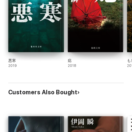
悪寒
痣
も
2019
2018
20
Customers Also Bought