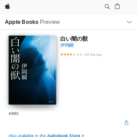
Apple
Local
Apple Books
Preview
Nav
Open
Menu
白い闇の獣
伊岡瞬
4.2
•
50 Ratings
¥880
Also available in the
Audiobook Store