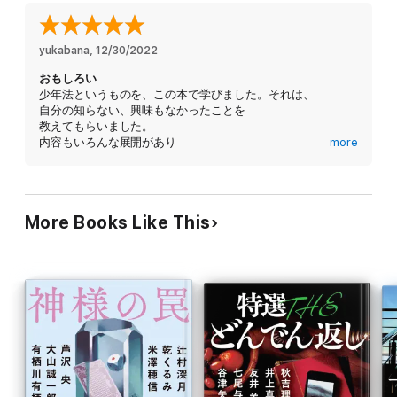
すべては少女誘拐惨殺事件から始まった。
娘の父元担任教師フリーライターが、
yukabana
, 
12/30/2022
慈悲も正義もないこの世界で、
おもしろい
少年法というものを、この本で学びました。それは、
圧倒的暴力に立ち向かう!
自分の知らない、興味もなかったことを
教えてもらいました。
内容もいろんな展開があり
more
おもしろくて
夢中になりました。
人には汚れた心、孤独感など
自分を責めたり悔いも残る。
More Books Like This
生きてるものには当然の心。
良いことより
悪いことのほうが記憶は鮮明だと
私は思っています。
相手がある場合は尚、、、
ラストが私には、とてもスッキリした
ラストでした。