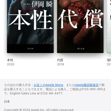
本性
代償
瑠
2020
2016
20
そのほかの購入方法：
お近くのApple Store
、または
Apple製品取扱店
で製
品を購入することもできます。電話による購入、ご相談は0120-993-993ま
で。English Sales Line at 0120-99-4477.
日本
Copyright © 2024 Apple Inc. All rights reserved.