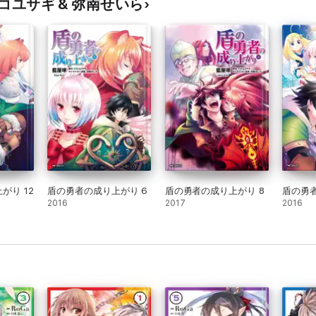
 アネコユサギ & 弥南せいら
がり 12
盾の勇者の成り上がり 6
盾の勇者の成り上がり 8
盾の勇者
2016
2017
2016