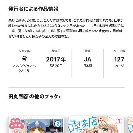
発行者による作品情報
矢野七菜子、24歳、OL。どんなに残業しても、どれだけ同僚に誘われても、仕事が
終わった彼女には向かわねばならないところがあった――。それは野球場!試合に
一喜一憂しながら、時に笑い、時に涙する野球から目を離さない彼女から、目が離
せない!おひとり様女子の全力野球観戦記!
ジャンル
発売日
言語
ページ数
2017年
JA
127
マンガ／グラフィッ
5月20日
日本語
ページ
クノベル
田丸鴇彦の他のブック