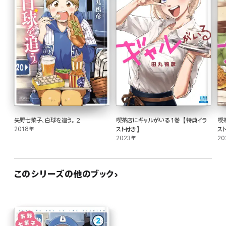
矢野七菜子、白球を追う。 2
喫茶店にギャルがいる 1巻【特典イラ
喫
2018年
スト付き】
ス
2023年
20
このシリーズの他のブック