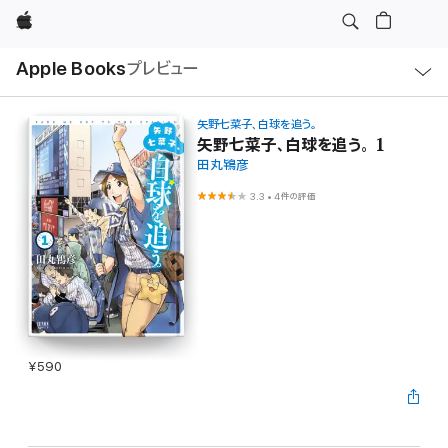
Apple
ロ
Apple Books
プレビュー
ー
カ
ル
ナ
ビ
矢野七菜子、白球を追う。
ゲ
矢野七菜子、白球を追う。 1
ー
田丸鴇彦
シ
ョ
ン
3.3
•
4件の評価
の
メ
ニ
ュ
ー
を
開
く
¥590