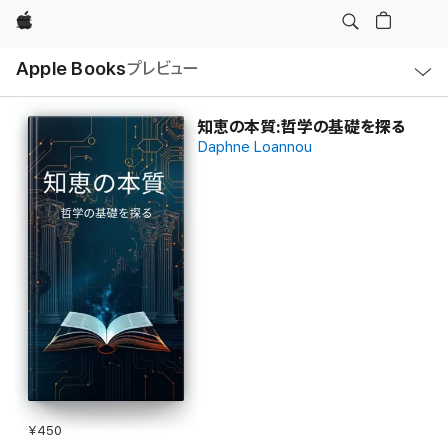
Apple
ロ
Apple Books
プレビュー
ー
カ
ル
ナ
ビ
知恵の本質:哲学の基礎を探る
ゲ
Daphne Loannou
ー
シ
ョ
ン
の
メ
ニ
ュ
ー
を
開
く
¥450