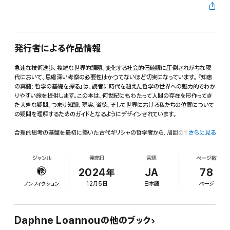
発行者による作品情報
急速な技術進歩、複雑な世界的課題、変化する社会的価値観に圧倒されがちな現
代において、思慮深い考察の必要性はかつてないほど切実になっています。『知恵
の真髄: 哲学の基礎を探る』は、読者に時代を超えた哲学の世界への魅力的でわか
りやすい旅を提供します。この本は、何世紀にもわたって人間の存在を形作ってき
た大きな疑問、つまり知識、現実、道徳、そして世界における私たちの位置について
の疑問を理解するためのガイドとなるようにデザインされています。
合理的思考の基盤を最初に築いた古代ギリシャの哲学者から、周囲の世界を再考
さらに見る
するよう私たちに迫る現代の思想家まで、この本は最も重要な哲学運動と人物の包
括的な概要を提供します。ソクラテス、プラトン、アリストテレスから始まり、カント、
ジャンル
発売日
言語
ページ数
ニーチェ、現代の理論家の革命的なアイデアへと進み、豊かな哲学の歴史を旅しま
す。
2024年
JA
78
ノンフィクション
12月5日
日本語
ページ
「知恵の真髄」が他と一線を画しているのは、抽象的な理論だけでなく、今日私たち
が直面している差し迫った問題に哲学をどのように適用できるかに焦点を当ててい
ることです。哲学は、デジタル時代の倫理的ジレンマをどのように乗り越えることが
できるでしょうか。気候変動や社会的不平等などの世界的危機を乗り越える上で、
Daphne Loannouの他のブック
哲学的思考はどのような役割を果たすのでしょうか。本書は、これらの現代の課題