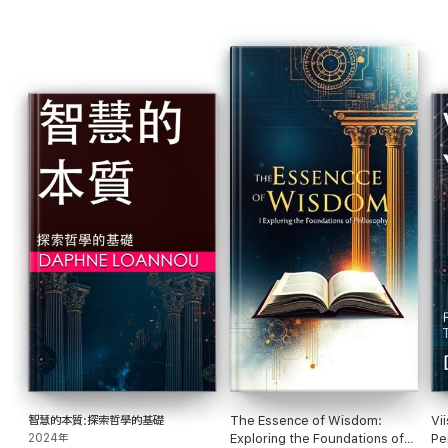
を探求することで、古代の知恵が今でも明快さと方向性を提供できることを示して
います。
単なる教科書ではなく、この本は、人間の思考を形作ってきたアイデアに深く関わ
ることを奨励しています。読者が自分の信念を批判的に検討し、倫理的な決定を下
し、より意図的に生きる力を与えてくれます。哲学を初めて学ぶ方でも、理解を深め
たい方でも、「知恵の真髄」は、歴史上最も偉大な精神の深い洞察を探求し、それら
のアイデアが今日の生活を豊かにする方法を発見するための招待状です。
哲学を日常生活に取り入れることで、この本は読者に不確実性に満ちた世界をナ
ビゲートするための強力なツールを提供し、より大きな目的、知恵、理解のある生活
を送るのに役立ちます。
智慧的本質:探索哲學的基礎
The Essence of Wisdom:
Vi
2024年
Exploring the Foundations of
Pe