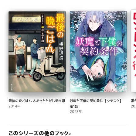
笑いと涙と感動の異世代ロンドン大冒険譚、はじまりはじまりぃ～。待望の第7巻配
信。
最後の晩ごはん ふるさととだし巻き卵
妖魔と下僕の契約条件【タテスク】
祖
2014年
第1話
20
2023年
このシリーズの他のブック