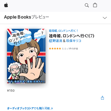
Apple
ロ
Apple Books
プレビュー
ー
カ
ル
ナ
ビ
祖母姫、ロンドンへ行く！
ゲ
祖母姫、ロンドンへ行く!(7)
ー
椹野道流
&
玖保キリコ
シ
ョ
ン
5.0
•
1件の評価
の
メ
ニ
ュ
ー
を
開
く
¥150
オーディオブックストア
でも購入可能