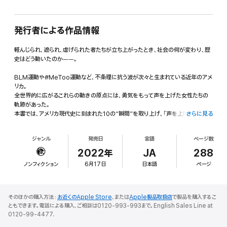
発行者による作品情報
軽んじられ、遮られ、虐げられた者たちが立ち上がったとき、社会の何が変わり、歴
史はどう動いたのか――。
BLM運動や#MeToo運動など、不条理に抗う波が次々と生まれている近年のアメ
リカ。
全世界的に広がるこれらの動きの原点には、勇気をもって声を上げた女性たちの
軌跡があった。
本書では、アメリカ現代史に刻まれた10の“瞬間”を取り上げ、「声を上げる」ことで
さらに見る
何が起きたのか、今の私たちに問われていることは何かを、5人の女性アメリカ研
究者が連帯しながら分析・論考する。
ジャンル
発売日
言語
ページ数
ローザ・パークスからルース・ベイダー・ギンズバーグ、大坂なおみにいたるまで、彼
2022年
JA
288
女たちの言動の背景、状況、影響について知り、社会と歴史を変えた信念に学び、世
ノンフィクション
6月17日
日本語
ページ
界に蔓延する差別や不正義を他人事ではなく当事者として捉えるための一冊。
【著者プロフィール】
和泉真澄(いずみ ますみ)同志社大学教授。著書に『日系カナダ人の移動と運動』ほ
そのほかの購入方法：
お近くのApple Store
、または
Apple製品取扱店
で製品を購入するこ
か
ともできます。電話による購入、ご相談は0120-993-993まで。English Sales Line at
坂下史子(さかした ふみこ)立命館大学教授。著書に『よくわかるアメリカ史』(共編
0120-99-4477.
著)ほか