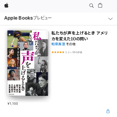
Apple
ロ
Apple Books
プレビュー
ー
カ
ル
ナ
ビ
私たちが声を上げるとき アメリ
ゲ
カを変えた10の問い
ー
シ
和泉真澄
その他
ョ
ン
5.0
•
1件の評価
の
メ
ニ
ュ
ー
を
開
く
¥1,100