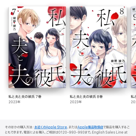
私と夫と夫の彼氏 7巻
私と夫と夫の彼氏 8巻
私
2023年
2023年
20
そのほかの購入方法：
お近くのApple Store
、または
Apple製品取扱店
で製品を購入するこ
ともできます。電話による購入、ご相談は0120-993-993まで。English Sales Line at