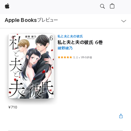
Apple
ロ
Apple Books
プレビュー
ー
カ
ル
ナ
ビ
私と夫と夫の彼氏
ゲ
私と夫と夫の彼氏 6巻
ー
綾野綾乃
シ
ョ
ン
5.0
•
1件の評価
の
メ
ニ
ュ
ー
を
開
く
¥710