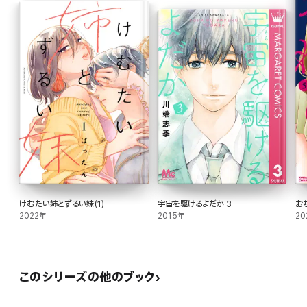
けむたい姉とずるい妹(1)
宇宙を駆けるよだか 3
お
2022年
2015年
20
このシリーズの他のブック