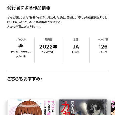
発行者による作品情報
ずっと隠してきた”秘密”を両親に明かした悠生。美咲は、「幸せ」の価値観を押し付
け、理解しようとしない彼の両親に絶望する。
ふたりが選んだ道とはーー。
ジャンル
発売日
言語
ページ数
2022年
JA
126
マンガ／グラフィッ
12月20日
日本語
ページ
クノベル
こちらもおすすめ