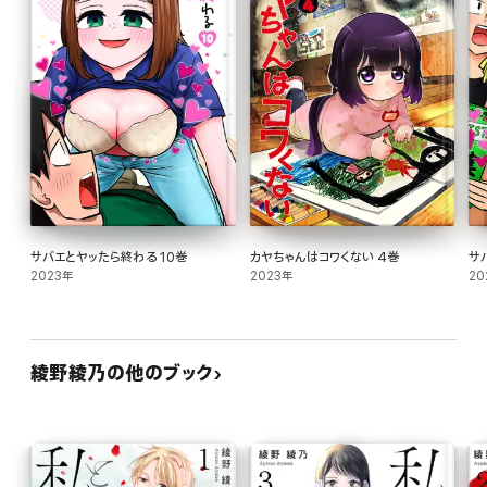
サバエとヤッたら終わる 10巻
カヤちゃんはコワくない 4巻
サ
2023年
2023年
20
綾野綾乃の他のブック