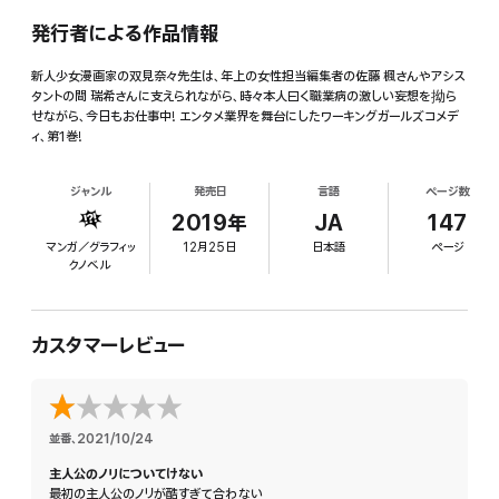
発行者による作品情報
新人少女漫画家の双見奈々先生は、年上の女性担当編集者の佐藤 楓さんやアシス
タントの間 瑞希さんに支えられながら、時々本人曰く職業病の激しい妄想を拗ら
せながら、今日もお仕事中! エンタメ業界を舞台にしたワーキングガールズコメデ
ィ、第1巻!
ジャンル
発売日
言語
ページ数
2019年
JA
147
マンガ／グラフィッ
12月25日
日本語
ページ
クノベル
カスタマーレビュー
並番
、
2021/10/24
主人公のノリについてけない
最初の主人公のノリが酷すぎて合わない