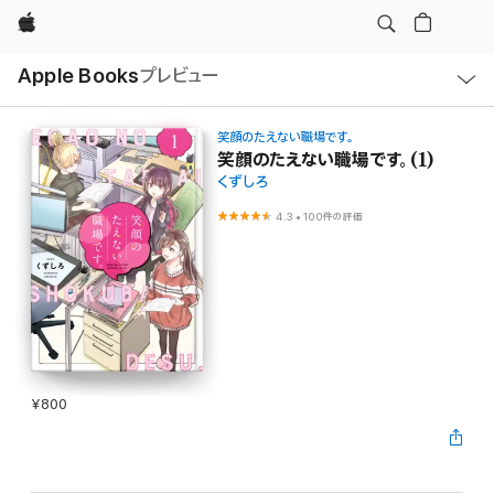
Apple
ロ
Apple Books
プレビュー
ー
カ
ル
ナ
ビ
笑顔のたえない職場です。
ゲ
笑顔のたえない職場です。(1)
ー
くずしろ
シ
ョ
ン
4.3
•
100件の評価
の
メ
ニ
ュ
ー
を
開
く
¥800