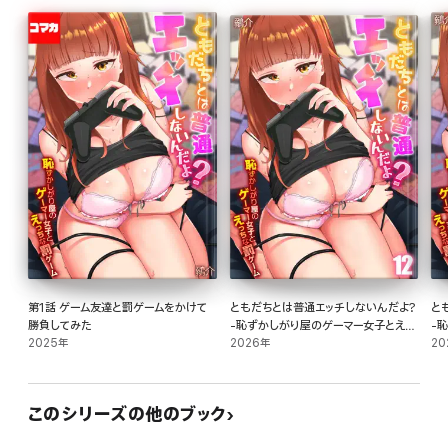
第1話 ゲーム友達と罰ゲームをかけて
ともだちとは普通エッチしないんだよ?
と
勝負してみた
-恥ずかしがり屋のゲーマー女子とえっ
-
2025年
ちな罰ゲーム-(12)
2026年
ちな
20
このシリーズの他のブック