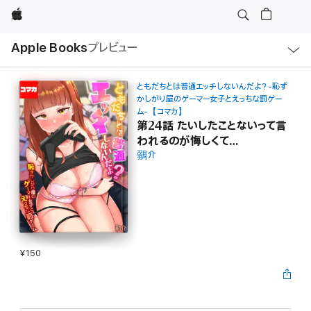
Apple
ロ
Apple Books
プレビュー
ー
カ
ル
ナ
ビ
ともだちとは普通エッチしないんだよ？-恥ず
ゲ
かしがり屋のゲーマー女子とえっちな罰ゲー
ー
ム-【コマカ】
シ
第24話 たいしたことないって言
ョ
ン
われるのが悔しくて…
の
メ
鶸介
ニ
ュ
ー
を
開
く
¥150