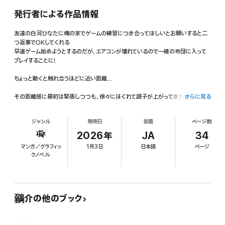
発行者による作品情報
友達の白河ひなたに俺の家でゲームの練習につき合ってほしいとお願いすると二
つ返事でOKしてくれる
早速ゲーム始めようとするのだが、エアコンが壊れているので一緒の布団に入って
プレイすることに!
ちょっと動くと触れ合うほどに近い距離…
その距離感に最初は緊張しつつも、徐々にほぐれて調子が上がってきた俺はひな
さらに見る
たにガチ勝負を申し込む!
ジャンル
発売日
言語
ページ数
しかも、俺がゲームに勝ったらおっぱいを触らせてもらえるという条件付き!!
(もちろん俺が負けたら俺のナニを触っていいとひなたには言ってある!)
2026年
JA
34
マンガ／グラフィッ
1月3日
日本語
ページ
そんな賭けに負けられないとガチガチになっているひなたにちょっとイタズラをし
クノベル
てやると、ひなたはあっさりと敗北…
ずるいって言われるかと思いきや、彼女は負けは負けだからと服を脱ぎ始めて…!?
※本作品は「ともだちとは普通エッチしないんだよ?-恥ずかしがり屋のゲーマー女
鶸介の他のブック
子とえっちな罰ゲーム-」のコマカット版となっています。
(タテスクロールで読むことを推奨しますが、ヨコスクロールでも読めます)