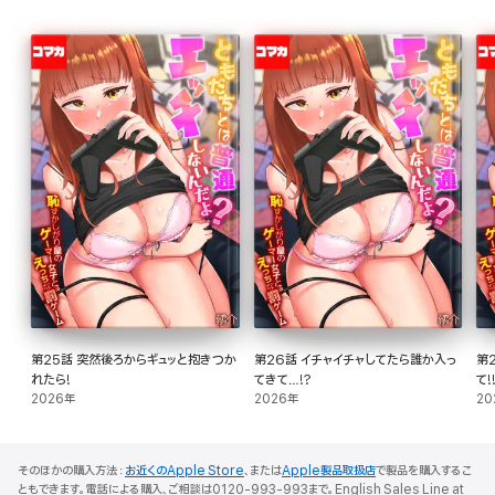
第25話 突然後ろからギュッと抱きつか
第26話 イチャイチャしてたら誰か入っ
第
れたら!
てきて…!?
て!
2026年
2026年
20
そのほかの購入方法：
お近くのApple Store
、または
Apple製品取扱店
で製品を購入するこ
ともできます。電話による購入、ご相談は0120-993-993まで。English Sales Line at