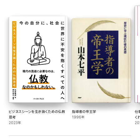
その方法や手段も時代に合わせて変化する必要があり、
さらには自らが変化することを恐れてはなりません。
元銀行マン僧侶が挑むビジネスモデル変革とリブランディングから
マネジメントの基本と「常識を超えるマーケティング」が学べる1冊です。
ビジネスシーンを生き抜くための仏教
指導者の帝王学
仕
思考
1996年
く
2023年
20