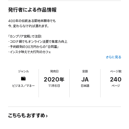
発行者による作品情報
400年の伝統ある築地本願寺でも
今、変わらなければ潰れます。
「カンブリア宮殿」で注目!
・コロナ禍でもオンライン法要で集客力向上
・予約殺到の30万円からの「合同墓」
・インスタ映えで大行列のカフェ
さらに見る
築地本願寺の「顧客創造」の3つのステップ
ステップ1 「開かれた寺」になり一般の人たちと「ご縁」をつくる
ジャンル
発売日
言語
ページ数
ステップ2 「人生のコンシェルジュ」になって「ご縁」をつなげる
ステップ2 「ご縁」がつながった人たちに門信徒になっていただく
2020年
JA
240
ビジネス／マネー
11月6日
日本語
ページ
「なぜ、そんなことをする必要があるのか?」
私の提案に、居並ぶ僧侶たちは
半ば唖然としていたに違いありません。
どんな企業も、時代の変化とともに変わらなければ生き残れません。
こちらもおすすめ
それは寺院にしても同じことです。
変わりゆく時代の中で仏教の教えという変わらない価値を伝えるには、