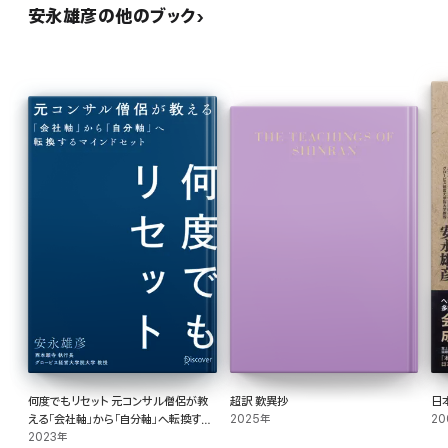
安永雄彦の他のブック
何度でもリセット 元コンサル僧侶が教
超訳 歎異抄
日
える「会社軸」から「自分軸」へ転換する
2025年
20
マインドセット
2023年