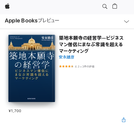
Apple
ロ
Apple Books
プレビュー
ー
カ
ル
ナ
ビ
築地本願寺の経営学―ビジネス
ゲ
マン僧侶にまなぶ常識を超える
ー
シ
マーケティング
ョ
安永雄彦
ン
の
メ
4.3
•
3件の評価
ニ
ュ
ー
を
開
く
¥1,700