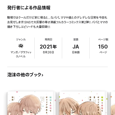
発行者による作品情報
職場ではクールだけど家に帰ると…なパパ。ママや娘とのデレデレな日常を今回も
お見せします!SNSで大反響の尊さ満載フルカラーコミックス第2弾!! パパとママの
描き下ろしエピソードも大量収録!!!
ジャンル
発売日
言語
ページ数
2021年
JA
150
マンガ／グラフィッ
8月26日
日本語
ページ
クノベル
泡沫の他のブック