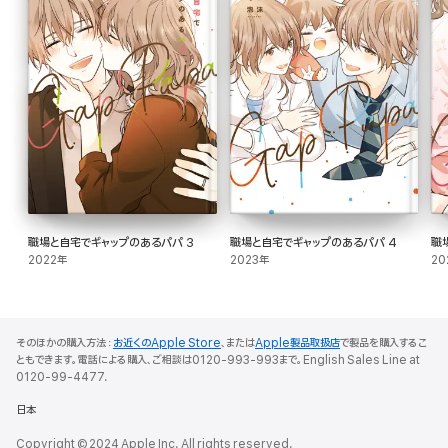
職場と自宅でギャップのあるパパ 3
職場と自宅でギャップのあるパパ 4
職
2022年
2023年
20
そのほかの購入方法：
お近くのApple Store
、または
Apple製品取扱店
で製品を購入するこ
ともできます。電話による購入、ご相談は0120-993-993まで。English Sales Line at
0120-99-4477.
日本
Copyright © 2024 Apple Inc. All rights reserved.