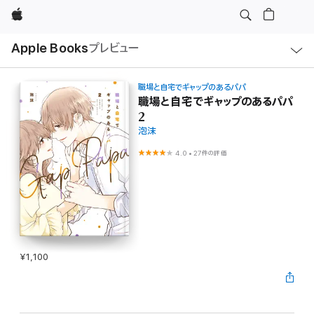
Apple
ロ
Apple Books
プレビュー
ー
カ
ル
ナ
ビ
職場と自宅でギャップのあるパパ
ゲ
職場と自宅でギャップのあるパパ
ー
2
シ
ョ
泡沫
ン
の
4.0
•
27件の評価
メ
ニ
ュ
ー
を
開
く
¥1,100