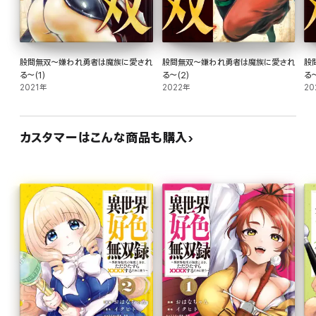
股間無双～嫌われ勇者は魔族に愛され
股間無双～嫌われ勇者は魔族に愛され
股
る～(1)
る～(2)
る～
2021年
2022年
20
カスタマーはこんな商品も購入