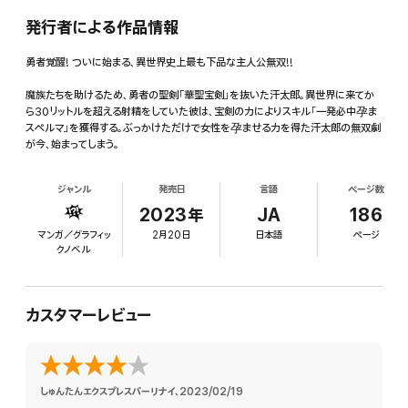
発行者による作品情報
勇者覚醒! ついに始まる、異世界史上最も下品な主人公無双!!
魔族たちを助けるため、勇者の聖剣「華聖宝剣」を抜いた汗太郎。異世界に来てか
ら30リットルを超える射精をしていた彼は、宝剣の力によりスキル「一発必中孕ま
スペルマ」を獲得する。ぶっかけただけで女性を孕ませる力を得た汗太郎の無双劇
が今、始まってしまう。
ジャンル
発売日
言語
ページ数
2023年
JA
186
マンガ／グラフィッ
2月20日
日本語
ページ
クノベル
カスタマーレビュー
しゅんたんエクスプレスパーリナイ
、
2023/02/19