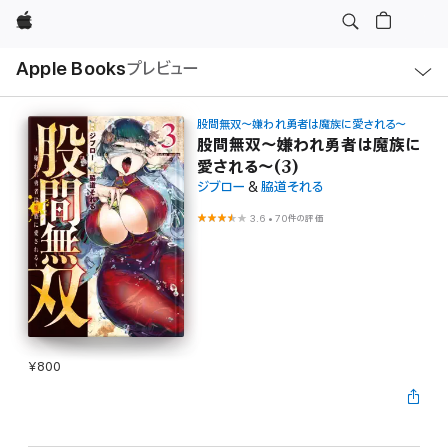
Apple
ロ
Apple Books
プレビュー
ー
カ
ル
ナ
ビ
股間無双～嫌われ勇者は魔族に愛される～
ゲ
股間無双～嫌われ勇者は魔族に
ー
愛される～(3)
シ
ョ
ジブロー
&
脇道それる
ン
の
3.6
•
70件の評価
メ
ニ
ュ
ー
を
開
く
¥800