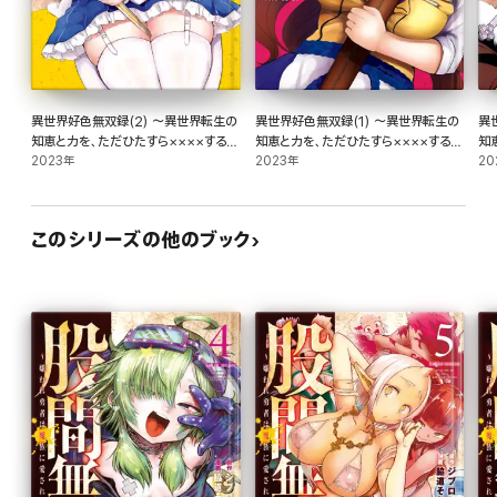
異世界好色無双録(2) ～異世界転生の
異世界好色無双録(1) ～異世界転生の
異
知恵と力を、ただひたすら××××するた
知恵と力を、ただひたすら××××するた
知
めに使う～
2023年
めに使う～
2023年
め
20
このシリーズの他のブック