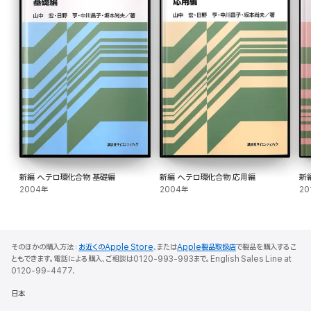
新編 ヘテロ環化合物 基礎編
新編 ヘテロ環化合物 応用編
新
2004年
2004年
20
そのほかの購入方法：
お近くのApple Store
、または
Apple製品取扱店
で製品を購入するこ
ともできます。電話による購入、ご相談は0120-993-993まで。English Sales Line at
0120-99-4477.
日本