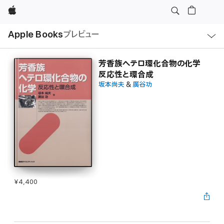
Apple
ロ
Apple Books
プレビュー
ー
カ
ル
ナ
ビ
芳香族へテロ環化合物の化学
ゲ
反応性と環合成
ー
シ
坂本尚夫
&
廣谷功
ョ
ン
の
メ
ニ
ュ
ー
を
開
く
¥4,400