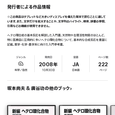
発行者による作品情報
※この商品はタブレットなど大きいディスプレイを備えた端末で読むことに適して
います。また、文字だけを拡大することや、文字列のハイライト、検索、辞書の参照、
引用などの機能が使用できません。
ヘテロ環合成の基本反応を解説した入門書。天然物や生理活性物質のほとんど、
特に医療品に圧倒的に多いヘテロ環化合物について、基本的な合成反応を豊富に
記載。薬学・化学・農学系に向けた入門参考書。
ジャンル
発売日
言語
ページ数
2008年
JA
222
科学／自然
10月30日
日本語
ページ
坂本尚夫 & 廣谷功の他のブック