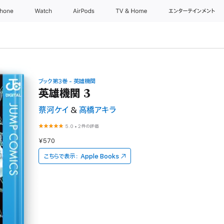
Phone
Watch
AirPods
TV & Home
エンターテインメント
ブック第3巻 - 英雄機関
英雄機関 3
蔡河ケイ
&
高橋アキラ
5.0
•
2件の評価
¥570
こちらで表示：
Apple Books