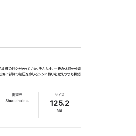
ら訓練の日々を送っていた。そんな中、一時の休暇を仲間
る為に部隊の制圧を命じるシンに憤りを覚えつつも機鎧
販売元
サイズ
Shueisha Inc.
125.2
MB