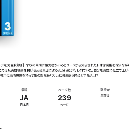
ページを完全収録!!】学校の同期に協力者がいるとユーリから知らされたレオは周囲を探りなが
そこでは反英雄機関を掲げる武装集団による武力行動が行われていた。自分を英雄に仕立て上げ
交戦中にある思惑を持って敵の部隊長「ブル」に接触を図ろうとするが…!?
言語
ページ数
発行者
集英社
JA
239
日本語
ページ