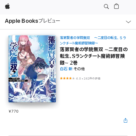
Apple
ロ
Apple Books
プレビュー
ー
カ
ル
ナ
ビ
落第賢者の学院無双 ～二度目の転生、Ｓラ
ゲ
ンクチート魔術師冒険録～
ー
落第賢者の学院無双 ~二度目の
シ
ョ
転生、Sランクチート魔術師冒険
ン
録~ 2巻
の
メ
白石 新
その他
ニ
ュ
4.0
•
242件の評価
ー
を
開
く
¥770