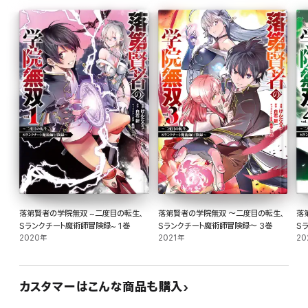
落第賢者の学院無双 ~二度目の転生、
落第賢者の学院無双 ～二度目の転生、
落第賢
Sランクチート魔術師冒険録~ 1巻
Sランクチート魔術師冒険録～ 3巻
S
2020年
2021年
20
カスタマーはこんな商品も購入