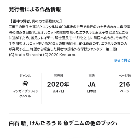
発行者による作品情報
【雷神の賢者、真の力で最強無双!】
二度目の転生を遂げたエフタルは400年後の世界で前世の力をそのままに再び魔
導の頂点を目指す。父オルコットの陰謀を知ったエフタルは王太子を安全なところ
に逃がすため、義兄フレイザー、騎士団長モーリアとともに隣国へ向かう。その行く
手を阻むオルコット率いる200人の魔法師団…絶体絶命の中、エフタルの真の力
が発現する…。絶望から転生した賢者の規格外な学院ファンタジー第二巻!
(C)Arata Shiraishi (C)2020 Kentarou
さらに見る
ジャンル
発売日
言語
ページ数
2020年
JA
216
マンガ／グラフィッ
9月7日
日本語
ページ
クノベル
白石 新, けんたろう & 魚デニムの他のブック