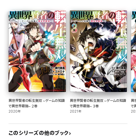
異世界賢者の転生無双 ~ゲームの知識
異世界賢者の転生無双 ~ゲームの知識
異
で異世界最強~ 2巻
で異世界最強~ 3巻
で
2020年
2021年
20
このシリーズの他のブック