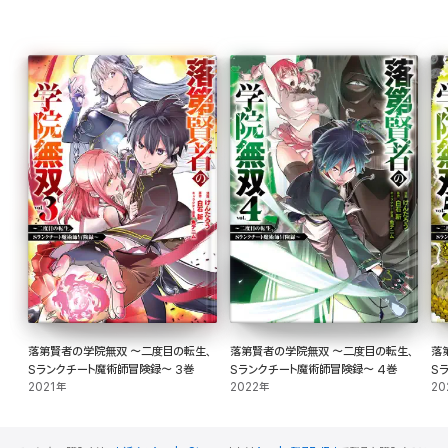
落第賢者の学院無双 ～二度目の転生、
落第賢者の学院無双 ～二度目の転生、
落第賢
Sランクチート魔術師冒険録～ 3巻
Sランクチート魔術師冒険録～ 4巻
S
2021年
2022年
20