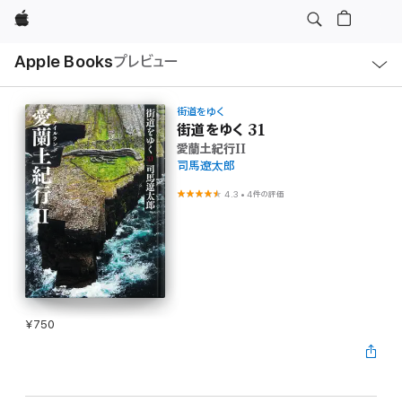
Apple
ロ
Apple Books
プレビュー
ー
カ
ル
ナ
ビ
街道をゆく
ゲ
街道をゆく 31
ー
愛蘭土紀行II
シ
ョ
司馬遼太郎
ン
の
4.3
•
4件の評価
メ
ニ
ュ
ー
を
開
く
¥750