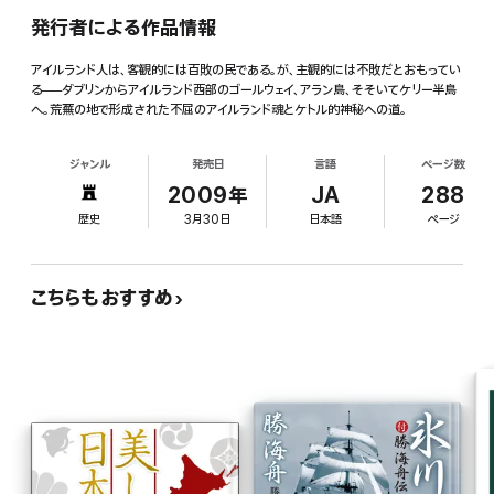
発行者による作品情報
アイルランド人は、客観的には百敗の民である。が、主観的には不敗だとおもってい
る──ダブリンからアイルランド西部のゴールウェイ、アラン島、そそいてケリー半島
へ。荒蕪の地で形成された不屈のアイルランド魂とケトル的神秘への道。
ジャンル
発売日
言語
ページ数
2009年
JA
288
歴史
3月30日
日本語
ページ
こちらもおすすめ