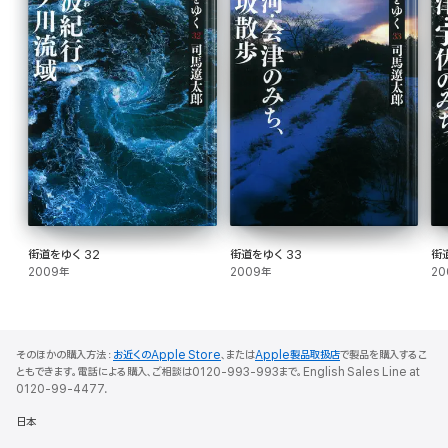
街道をゆく 32
街道をゆく 33
街
2009年
2009年
20
そのほかの購入方法：
お近くのApple Store
、または
Apple製品取扱店
で製品を購入するこ
ともできます。電話による購入、ご相談は0120-993-993まで。English Sales Line at
0120-99-4477.
日本