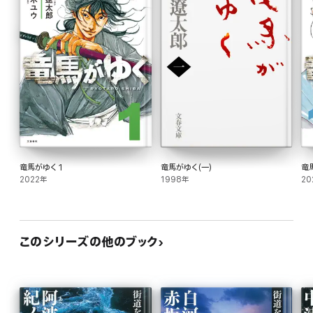
竜馬がゆく 1
竜馬がゆく(一)
竜
2022年
1998年
20
このシリーズの他のブック