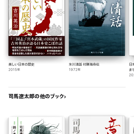
美しい日本の歴史
氷川清話 付勝海舟伝
日
2015年
1972年
ま
20
司馬遼太郎の他のブック