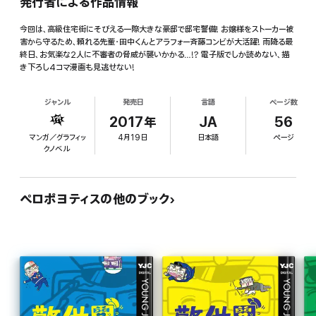
発行者による作品情報
今回は、高級住宅街にそびえる一際大きな豪邸で邸宅警備! お嬢様をストーカー被
害から守るため、頼れる先輩・田中くんとアラフォー斉藤コンビが大活躍! 雨降る最
終日、お気楽な2人に不審者の脅威が襲いかかる…!? 電子版でしか読めない、描
き下ろし4コマ漫画も見逃せない!
ジャンル
発売日
言語
ページ数
2017年
JA
56
マンガ／グラフィッ
4月19日
日本語
ページ
クノベル
ペロポヨティスの他のブック