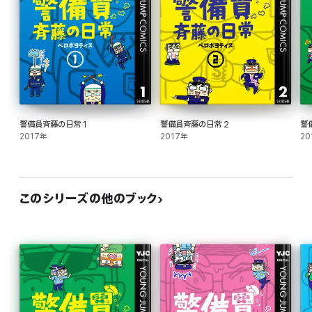
警備員斉藤の日常 1
警備員斉藤の日常 2
警
2017年
2017年
20
このシリーズの他のブック