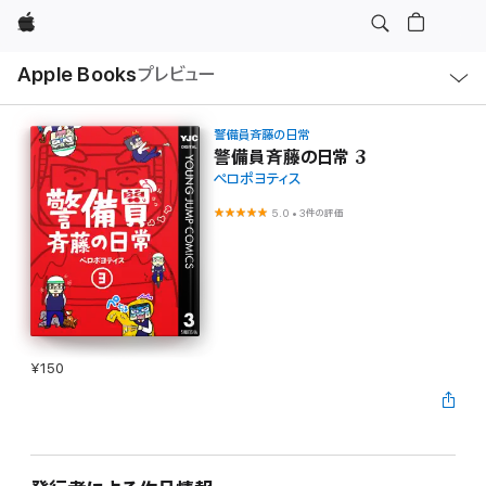
Apple
ロ
Apple Books
プレビュー
ー
カ
ル
ナ
ビ
警備員斉藤の日常
ゲ
警備員斉藤の日常 3
ー
ペロポヨティス
シ
ョ
ン
5.0
•
3件の評価
の
メ
ニ
ュ
ー
を
開
く
¥150