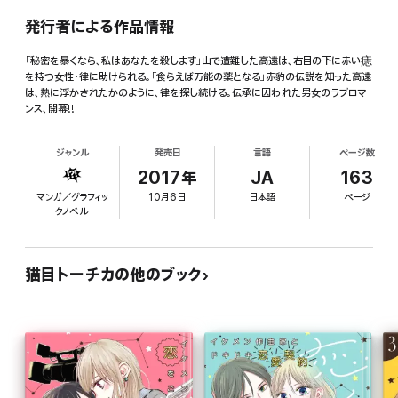
発行者による作品情報
「秘密を暴くなら、私はあなたを殺します」山で遭難した高遠は、右目の下に赤い痣
を持つ女性・律に助けられる。「食らえば万能の薬となる」赤豹の伝説を知った高遠
は、熱に浮かされたかのように、律を探し続ける。伝承に囚われた男女のラブロマ
ンス、開幕!!
ジャンル
発売日
言語
ページ数
2017年
JA
163
マンガ／グラフィッ
10月6日
日本語
ページ
クノベル
猫目トーチカの他のブック