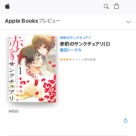
Apple
ロ
Apple Books
プレビュー
ー
カ
ル
ナ
ビ
赤豹のサンクチュアリ
ゲ
赤豹のサンクチュアリ(1)
ー
猫目トーチカ
シ
ョ
ン
3.7
•
3件の評価
の
メ
ニ
ュ
ー
を
開
く
¥800