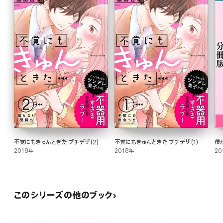
不覚にもきゅんときた プチデザ(2)
不覚にもきゅんときた プチデザ(1)
僕
2018年
2018年
20
このシリーズの他のブック