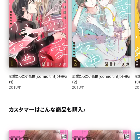
恋愛ごっこ小夜曲[comic tint]分冊版
恋愛ごっこ小夜曲[comic tint]分冊版
恋愛
(1)
(2)
(3
2018年
2018年
20
カスタマーはこんな商品も購入