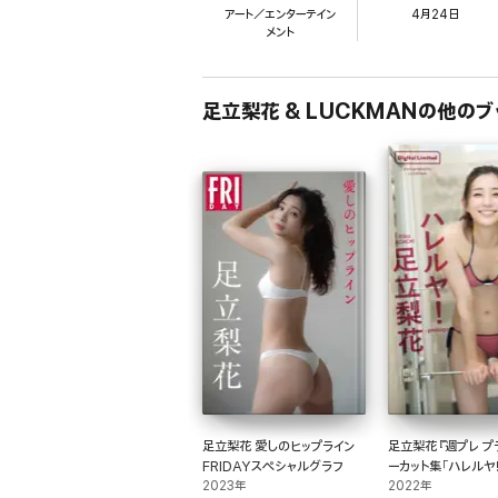
アート／エンターテイン
4月24日
メント
足立梨花 & LUCKMANの他のブ
足立梨花 愛しのヒップライン
足立梨花『週プレ プ
FRIDAYスペシャルグラフ
ーカット集「ハレルヤ
2023年
prologue～」
2022年