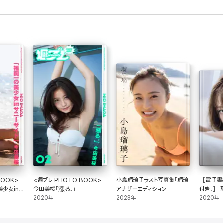
BOOK>
<週プレ PHOTO BOOK>
小島瑠璃子ラスト写真集「瑠璃
【電子書
少女in
今田美桜「漲る。」
アナザーエディション」
付き!】 
2020年
2023年
きになる
2020年