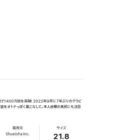
1400万回を突破! 2022年9月に7年ぶりのグラビ
衣装をオトナっぽく着こなして。本人自慢の美尻にも注目
販売元
サイズ
Shueisha Inc.
21.8