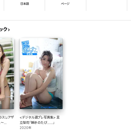
日本語
ページ
ック
ラス!』アザ
<デジタル週プレ写真集> 足
!～
立梨花「瞬きのたび……」
2020年