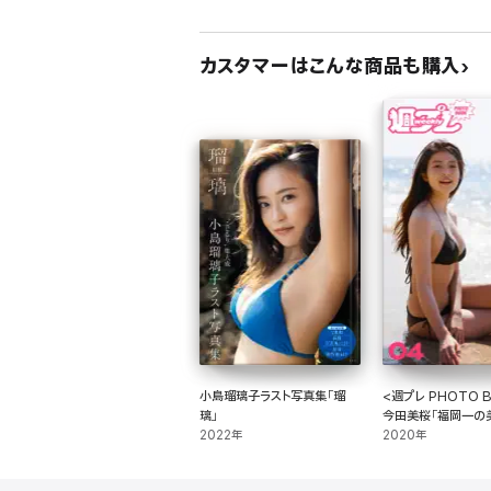
カスタマーはこんな商品も購入
小島瑠璃子ラスト写真集「瑠
<週プレ PHOTO 
璃」
今田美桜「福岡一の美
2022年
サニーサイド」
2020年