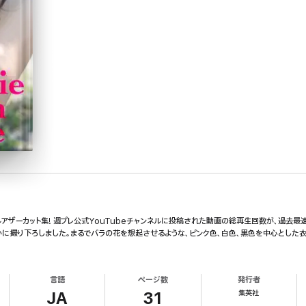
ザーカット集! 週プレ公式YouTubeチャンネルに投稿された動画の総再生回数が、過去最速で
かに撮り下ろしました。まるでバラの花を想起させるような、ピンク色、白色、黒色を中心とした
言語
ページ数
発行者
集英社
JA
31