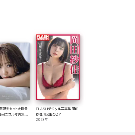
籍限定カット大増量
FLASHデジタル写真集 岡田
藤田ニコル写真集 好
紗佳 無双BODY
よ?
2023年