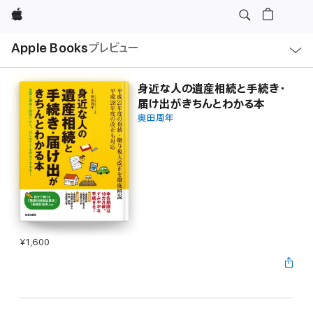
Apple
ロ
Apple Books
プレビュー
ー
カ
ル
ナ
ビ
身近な人の遺産相続と手続き・
ゲ
届け出がきちんとわかる本
ー
シ
奥田周年
ョ
ン
の
メ
ニ
ュ
ー
を
開
く
¥1,600