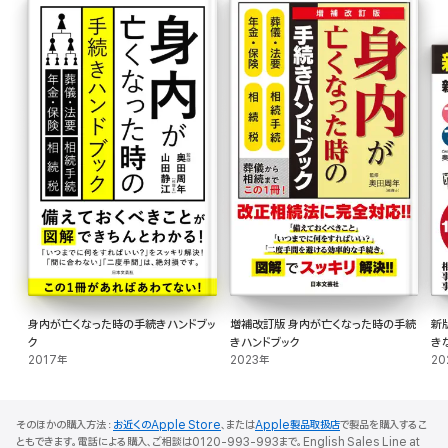
身内が亡くなった時の手続きハンドブッ
増補改訂版 身内が亡くなった時の手続
新
ク
きハンドブック
き
2017年
2023年
20
そのほかの購入方法：
お近くのApple Store
、または
Apple製品取扱店
で製品を購入するこ
ともできます。電話による購入、ご相談は0120-993-993まで。English Sales Line at