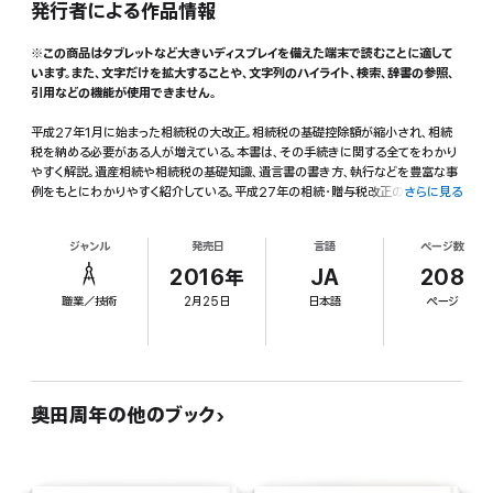
発行者による作品情報
※この商品はタブレットなど大きいディスプレイを備えた端末で読むことに適して
います。また、文字だけを拡大することや、文字列のハイライト、検索、辞書の参照、
引用などの機能が使用できません。
平成27年1月に始まった相続税の大改正。相続税の基礎控除額が縮小され、相続
税を納める必要がある人が増えている。本書は、その手続きに関する全てをわかり
やすく解説。遺産相続や相続税の基礎知識、遺言書の書き方、執行などを豊富な事
例をもとにわかりやすく紹介している。平成27年の相続・贈与税改正のほかに、平
さらに見る
成28年度の改正にも対応した内容となっている。
ジャンル
発売日
言語
ページ数
2016年
JA
208
職業／技術
2月25日
日本語
ページ
奥田周年の他のブック