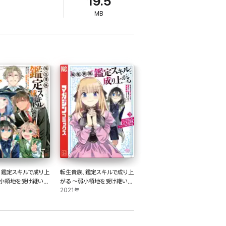
19.5
MB
、鑑定スキルで成り上
転生貴族、鑑定スキルで成り上
弱小領地を受け継いだ
がる ～弱小領地を受け継いだ
秀な人材を増やしてい
ので、優秀な人材を増やしてい
2021年
強領地になってた～
たら、最強領地になってた～
(3)