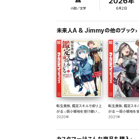
2026年
小説／文学
6月2日
それはアルスの立場を強くするが、一方で不安も呼び起こ
大河ファンタジー、怒濤の第9巻!
未来人A & Jimmyの他のブック
転生貴族、鑑定スキルで成り上
転生貴族、鑑定スキ
がる ~弱小領地を受け継いだ
がる ～弱小領地を
ので、優秀な人材を増やしてい
2020年
ので、優秀な人材を
2021年
たら、最強領地になってた~(1)
たら、最強領地にな
(5)