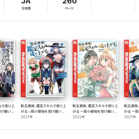
JA
260
日本語
ページ
すことに――!?
ルで成り上
転生貴族、鑑定スキルで成り上
転生貴族、鑑定スキルで成り上
転生貴族
受け継いだ
がる ~弱小領地を受け継いだ
がる ～弱小領地を受け継いだ
がる ～
増やしてい
ので、優秀な人材を増やしてい
2021年
ので、優秀な人材を増やしてい
2022年
ので、優
2021年
ってた～
たら、最強領地になってた~
たら、最強領地になってた～
たら、最
(2)
(6)
(4)