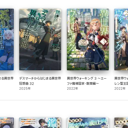
まる異世界
デスマーチからはじまる異世界
異世界ウォーキング 3 ～エー
異世界ウォ
狂想曲 32
ファ魔導国家・散策編～
レン聖王
2025年
2022年
2022年