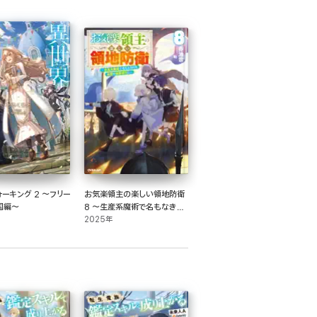
ーキング 2 ～フリー
お気楽領主の楽しい領地防衛
国編～
8 ～生産系魔術で名もなき村
を最強の城塞都市に～
2025年