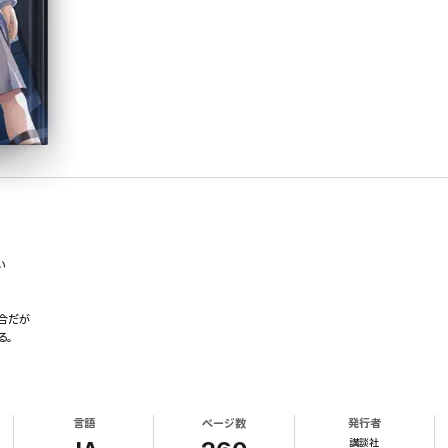
い
合だが
る。
言語
ページ数
発行者
、
講談社