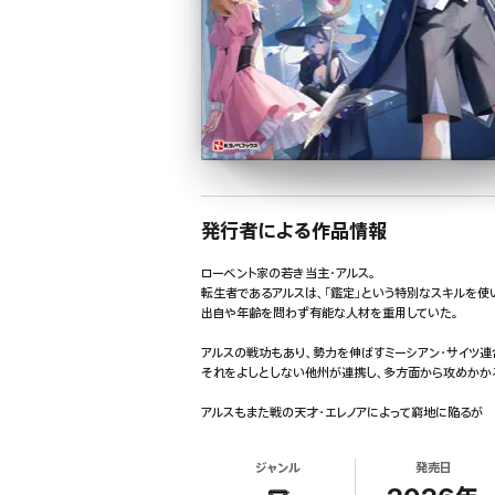
発行者による作品情報
ローベント家の若き当主・アルス。
転生者であるアルスは、「鑑定」という特別なスキルを使
出自や年齢を問わず有能な人材を重用していた。
アルスの戦功もあり、勢力を伸ばすミーシアン・サイツ連
それをよしとしない他州が連携し、多方面から攻めかか
アルスもまた戦の天才・エレノアによって窮地に陥るが
腹心のリーツの活躍もあり、撃退に成功したのだった。
ジャンル
発売日
優秀な人材、そして飛行船という切り札を抱えるアルスは
多方面で戦功を挙げ耳目を集め続ける。