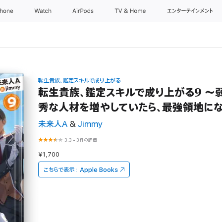
Phone
Watch
AirPods
TV & Home
エンターテインメント
転生貴族、鑑定スキルで成り上がる
転生貴族、鑑定スキルで成り上がる9 ～
秀な人材を増やしていたら、最強領地に
未来人A
&
Jimmy
3.3
•
3件の評価
¥1,700
こちらで表示：
Apple Books