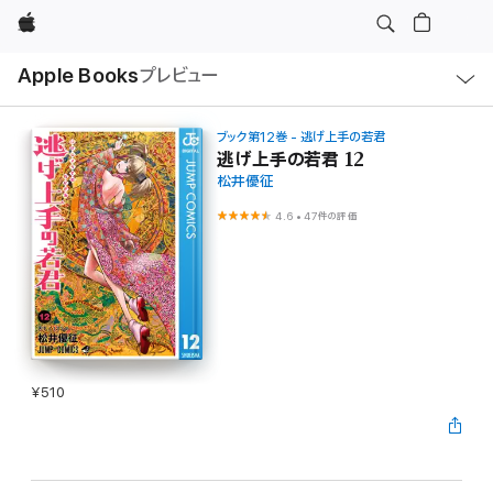
Apple
ロ
Apple Books
プレビュー
ー
カ
ル
ナ
ビ
ブック第12巻 - 逃げ上手の若君
ゲ
逃げ上手の若君 12
ー
松井優征
シ
ョ
ン
4.6
•
47件の評価
の
メ
ニ
ュ
ー
を
開
く
¥510