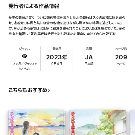
発行者による作品情報
長年の悲願が実り、ついに鎌倉奪還を果たした北条時行は久々の故郷に胸を躍ら
せ、逃若党の仲間と共に鎌倉の各地を巡りながら穏やかな時間を過ごしていた。一
方、帝が治める京では北条家に鎌倉を獲られたことにより混迷を極めていた。帝の
意向を無視して足利尊氏は時行を討ち取るため鎌倉に向けて自ら出陣する!
ジャンル
発売日
言語
ページ数
2023年
JA
209
マンガ／グラフィッ
9月4日
日本語
ページ
クノベル
こちらもおすすめ