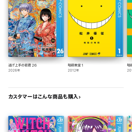
逃げ上手の若君 26
暗殺教室 1
暗
2026年
2012年
20
カスタマーはこんな商品も購入