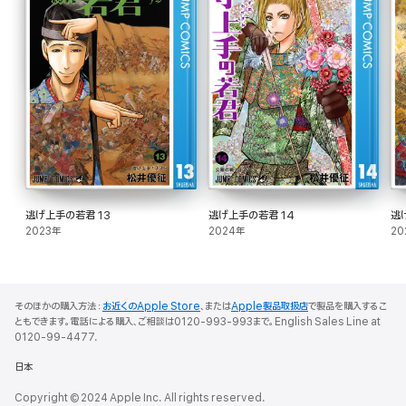
逃げ上手の若君 13
逃げ上手の若君 14
逃
2023年
2024年
20
そのほかの購入方法：
お近くのApple Store
、または
Apple製品取扱店
で製品を購入するこ
ともできます。電話による購入、ご相談は0120-993-993まで。English Sales Line at
0120-99-4477.
日本
Copyright © 2024 Apple Inc. All rights reserved.