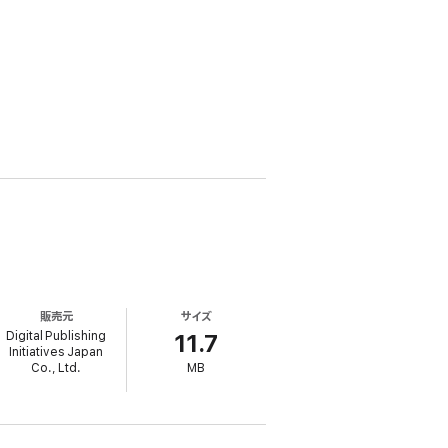
販売元
サイズ
Digital Publishing
11.7
Initiatives Japan
Co., Ltd.
MB