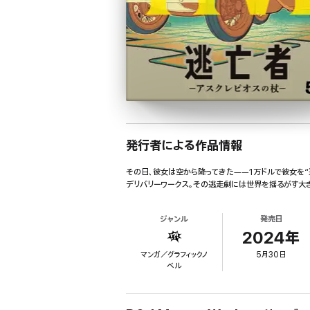
発行者による作品情報
その日、彼女は空から降ってきた――1万ドルで彼女を“
デリバリーワークス。その逃走劇には世界を揺るがす大
ジャンル
発売日
2024年
マンガ／グラフィックノ
5月30日
ベル