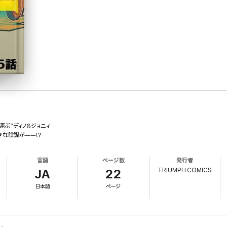
運ぶ”ディノ&ジョニィ
きな陰謀が――!?
言語
ページ数
発行者
TRIUMPH COMICS
JA
22
日本語
ページ