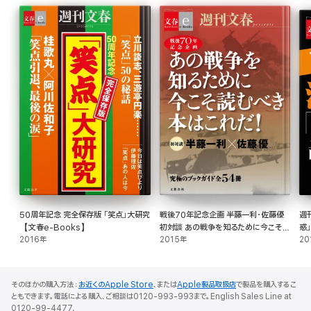
はたしてSMAPは分裂するのか? 今回の騒動の背景には何があるのか。
その鍵となる記事を、電子書籍で一挙公開。
※この電子書籍は、週刊文春2015年1月29日号に掲載された「ジャニーズ女帝メ
リー喜多川 怒りの告白5時間」の記事を電子書籍化したものです
50周年記念 完全保存版 「笑点」大研究
戦後70年記念企画 半藤一利・佐藤優
週
【文春e-Books】
初対談 あの戦争を知るために今こそ読
惑
2016年
むべき本はこれだ! 【文春e-
2015年
B
20
Books】
そのほかの購入方法：
お近くのApple Store
、または
Apple製品取扱店
で製品を購入するこ
ともできます。電話による購入、ご相談は0120-993-993まで。English Sales Line at
0120-99-4477.