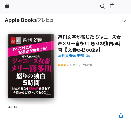
Apple
ロ
Apple Books
プレビュー
ー
カ
ル
ナ
ビ
週刊文春が報じた ジャニーズ女
ゲ
帝メリー喜多川 怒りの独白5時
ー
シ
間【文春e-Books】
ョ
週刊文春編集部・編
ン
の
メ
2.8
•
8件の評価
ニ
ュ
ー
を
開
く
¥100