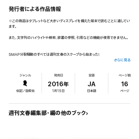
発行者による作品情報
※この商品はタブレットなど大きいディスプレイを備えた端末で読むことに適してい
ます。
また、文字列のハイライトや検索、辞書の参照、引用などの機能が使用できません。
SMAP分裂騒動のすべては週刊文春のスクープから始まった!
さらに見る
突如、浮上した人気アイドルグループSMAPの分裂問題。ジャニーズ事務所も、「一
ジャンル
発売日
言語
ページ数
部メンバーの独立問題」などが生じていることを公式に認めた。
2016年
JA
16
多くのメディアが指摘しているように、全ての発端は2015年1月に週刊文春が掲載
伝記／自叙伝
1月15日
日本語
ページ
したジャニーズ事務所の副社長メリー喜多川氏の独占インタビューだった。
5時間にもおよんだ取材の途中、メリー氏はSMAPの担当マネージャーを取材現場
週刊文春編集部・編の他のブック
に呼び出して、叱責した。
緊張感あふれる両者のやり取りを、こと細かく報じたこの記事は、芸能関係者はも
ちろんのこと、SMAPメンバーにも衝撃を与えたという。