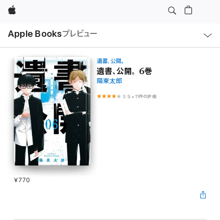
Apple
ロ
Apple Books
プレビュー
ー
カ
ル
ナ
ビ
遺書、公開。
ゲ
遺書、公開。 6巻
ー
陽東太郎
シ
ョ
ン
3.9
•
11件の評価
の
メ
ニ
ュ
ー
を
開
く
¥770