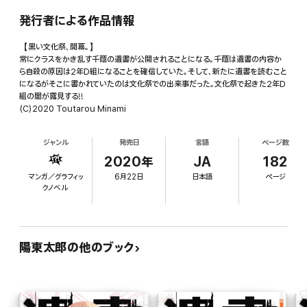
発行者による作品情報
【黒い文化祭、開幕。】
常にクラスをかき乱す千蔭の遺書が公開されることになる。千蔭は遺書の内容か
ら自殺の原因は2年D組になることを確信していた。そして、新たに遺書を読むこと
になるがそこに書かれていたのは文化祭での出来事だった。文化祭で起きた2年D
組の闇が露見する!!
(C)2020 Toutarou Minami
ジャンル
発売日
言語
ページ数
2020年
JA
182
マンガ／グラフィッ
6月22日
日本語
ページ
クノベル
陽東太郎の他のブック