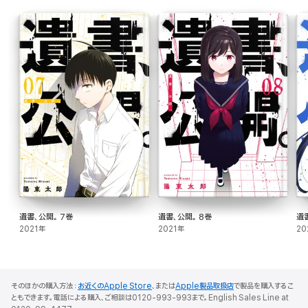
遺書、公開。 7巻
遺書、公開。 8巻
遺
2021年
2021年
20
そのほかの購入方法：
お近くのApple Store
、または
Apple製品取扱店
で製品を購入するこ
ともできます。電話による購入、ご相談は0120-993-993まで。English Sales Line at