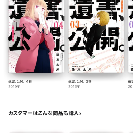
遺書、公開。 4巻
遺書、公開。 3巻
遺
2019年
2018年
20
カスタマーはこんな商品も購入