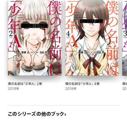
僕の名前は「少年A」 2巻
僕の名前は「少年A」 4巻
僕
2018年
2019年
20
このシリーズの他のブック